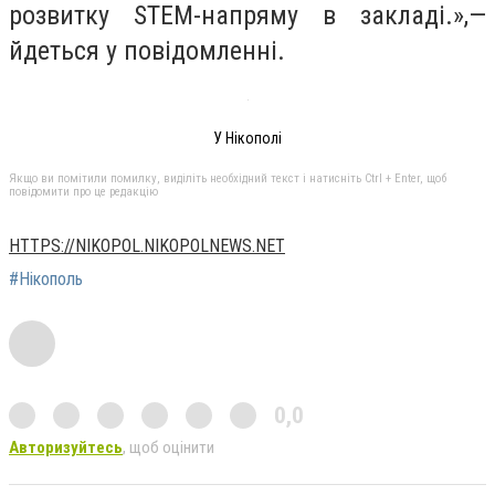
розвитку STEM-напряму в закладі.»,—
йдеться у повідомленні.
У Нікополі
Якщо ви помітили помилку, виділіть необхідний текст і натисніть Ctrl + Enter, щоб
повідомити про це редакцію
HTTPS://NIKOPOL.NIKOPOLNEWS.NET
#Нікополь
0,0
Авторизуйтесь
, щоб оцінити