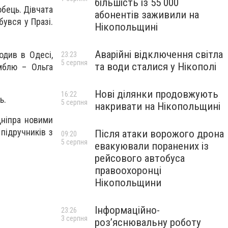
більшість із 55 000
обець. Дівчата
абонентів заживили на
бувся у Празі.
Нікопольщині
Аварійні відключення світла
одив в Одесі,
23:23
5 серпня
та води сталися у Нікополі
амблю – Ольга
Нові ділянки продовжують
16:22
ь.
5 серпня
накривати на Нікопольщині
Дніпра новими
підручників з
Після атаки ворожого дрона
09:20
5 серпня
евакуювали поранених із
рейсового автобуса
правоохоронці
Нікопольщини
Інформаційно-
23:26
3 серпня
роз’яснювальну роботу