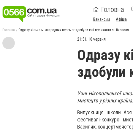
Головна
Вакансии
Афіша
Головна
Одразу кілька міжнародних перемог здобули юні музиканти з Нікополя
21:51, 10 червня
Одразу к
здобули 
Учні Нікопольської шко
мистецтв у різних країна
Випускниця школи Ася 
фестивалі-конкурсі мис
Василик, концертмейстер