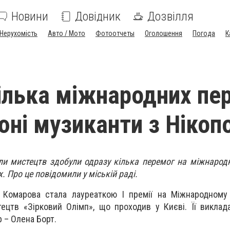
Новини
Довідник
Дозвілля
Нерухомість
Авто / Мото
Фотоотчеты
Оголошення
Погода
К
ілька міжнародних пе
юні музиканти з Нікоп
ли мистецтв здобули одразу кілька перемог на міжнарод
х. Про це повідомили у міській раді.
Комарова стала лауреаткою І премії на Міжнародному
тецтв «Зірковий Олімп», що проходив у Києві. Її викла
 – Олена Борт.