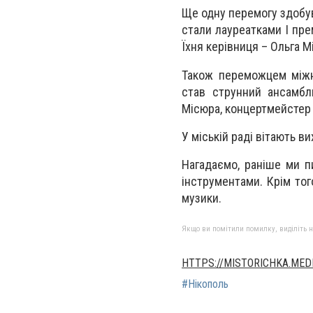
Ще одну перемогу здобув
стали лауреатками І пре
Їхня керівниця – Ольга М
Також переможцем міжна
став струнний ансамбл
Місюра, концертмейстер 
У міській раді вітають в
Нагадаємо, раніше ми п
інструментами. Крім то
музики.
Якщо ви помітили помилку, виділіть нео
HTTPS://MISTORICHKA.MED
#Нікополь