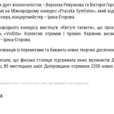
 дует віолончелісток – Вероніка Ревункова та Вікторія Гор
мії на Міжнародному конкурсі «Prazska Symfonie», який від
ісюра, концертмейстер – Ірина Єгорова.
родного конкурсу мистецтв «Квітучі таланти», що прох
ь «VioGita». Колектив отримав І премію. Керівник анс
– Ірина Єгорова.
ихованців із перемогами та бажають нових творчих досягнен
исали, що фінська столиця підтримала юних музикантів 
го, 80 мистецьких шкіл Дніпровщини отримали 2200 нових 
бхідний текст і натисніть Ctrl + Enter, щоб повідомити про це редакцію
IA