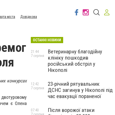
арта міста
Довідкова
ОСТАННІ НОВИНИ
ремог
Ветеринарну благодійну
21:44
7 серпня
клініку пошкодив
оля
російський обстріл у
Нікополі
них конкурсах
23-річний рятувальник
12:42
7 серпня
ДСНС загинув у Нікополі під
час евакуації пораненої
 двотуровому
дачем є Олена
Після ворожої атаки
07:40
7 серпня