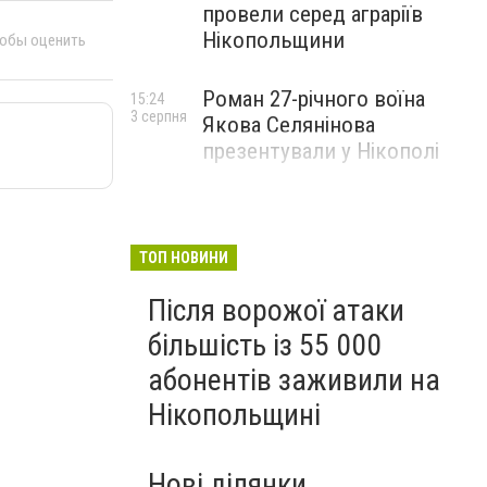
провели серед аграріїв
Нікопольщини
тобы оценить
Роман 27-річного воїна
15:24
3 серпня
Якова Селянінова
презентували у Нікополі
ТОП НОВИНИ
Після ворожої атаки
більшість із 55 000
абонентів заживили на
Нікопольщині
Нові ділянки