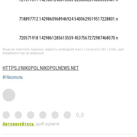
718897712 1429860968946924 5400629519517228801 n
720571918 1429861285613559 4537567272987468070 n
Якщо ви помітили помилку, виділіть необхідний текст і натисніть Ctrl + Enter, щоб
повідомити про це редакцію
HTTPS://NIKOPOL.NIKOPOLNEWS.NET
#Нікополь
0,0
Авторизуйтесь
, щоб оцінити