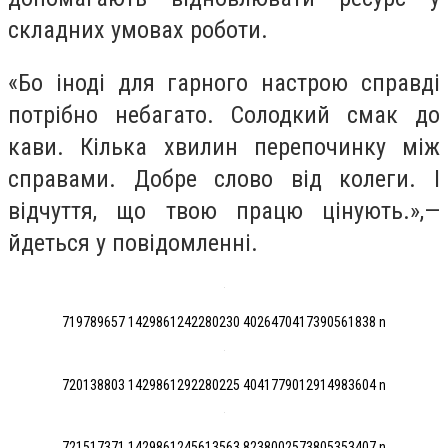
складних умовах роботи.
«Бо іноді для гарного настрою справді
потрібно небагато. Солодкий смак до
кави. Кілька хвилин перепочинку між
справами. Добре слово від колеги. І
відчуття, що твою працю цінують.»,—
йдеться у повідомленні.
719789657 1429861242280230 4026470417390561838 n
720138803 1429861292280225 4041779012914983604 n
721517371 1429861245613563 8238002573805353407 n