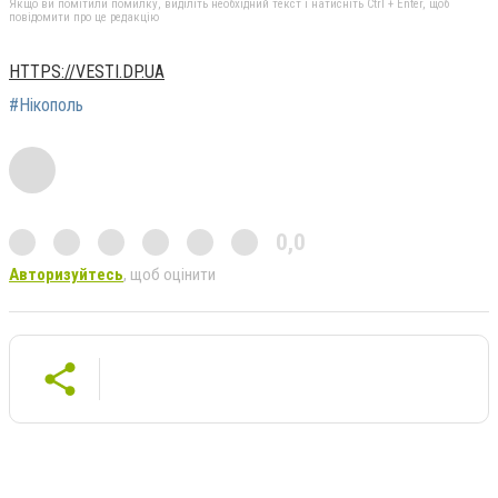
Якщо ви помітили помилку, виділіть необхідний текст і натисніть Ctrl + Enter, щоб
повідомити про це редакцію
HTTPS://VESTI.DP.UA
#Нікополь
0,0
Авторизуйтесь
, щоб оцінити