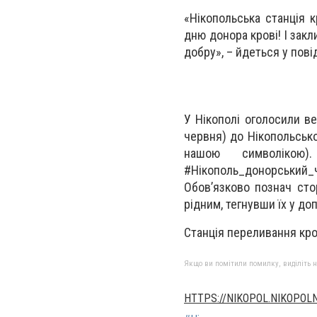
«Нікопольська станція 
дню донора крові! І зак
добру», – йдеться у пові
У Нікополі оголосили в
червня) до Нікопольської
нашою символікою
#Нікополь_донорський
Обов’язково познач сто
рідним, тегнувши їх у доп
Станція переливання кров
Якщо ви помітили помилку, виділіть нео
HTTPS://NIKOPOL.NIKOPOL