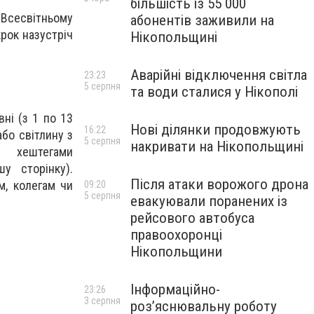
більшість із 55 000
 Всесвітньому
абонентів заживили на
рок назустріч
Нікопольщині
Аварійні відключення світла
23:23
5 серпня
та води сталися у Нікополі
ні (з 1 по 13
Нові ділянки продовжують
16:22
або світлину з
5 серпня
накривати на Нікопольщині
 хештегами
у сторінку).
Після атаки ворожого дрона
м, колегам чи
09:20
5 серпня
евакуювали поранених із
рейсового автобуса
правоохоронці
Нікопольщини
Інформаційно-
23:26
3 серпня
роз’яснювальну роботу