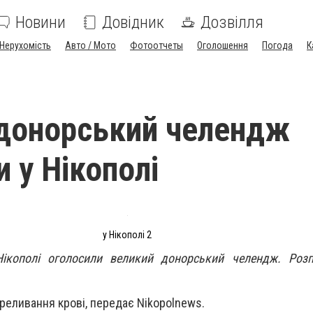
Новини
Довідник
Дозвілля
Нерухомість
Авто / Мото
Фотоотчеты
Оголошення
Погода
К
донорський челендж
 у Нікополі
у Нікополі 2
ікополі оголосили великий донорський челендж. Розп
ереливання крові, передає Nikopolnews.