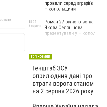
провели серед аграріїв
Нікопольщини
 оцінити
Роман 27-річного воїна
15:24
3 серпня
Якова Селянінова
презентували у Нікополі
ТОП НОВИНИ
Генштаб ЗСУ
оприлюднив дані про
втрати ворога станом
на 2 серпня 2026 року
Вперше Україна надала