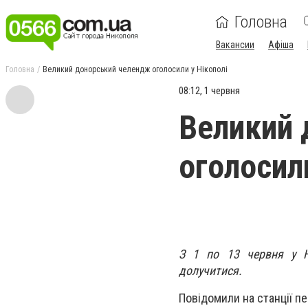
Головна
Вакансии
Афіша
Головна
Великий донорський челендж оголосили у Нікополі
08:12, 1 червня
Великий 
оголосили
З 1 по 13 червня у Н
долучитися.
Повідомили на станції п