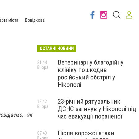
арта міста
Довідкова
ОСТАННІ НОВИНИ
Ветеринарну благодійну
21:44
Вчора
клініку пошкодив
російський обстріл у
Нікополі
23-річний рятувальник
12:42
Вчора
ДСНС загинув у Нікополі під
овідаємо, як
час евакуації пораненої
Після ворожої атаки
07:40
Вчора