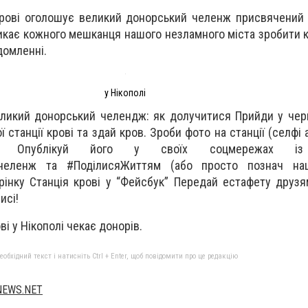
крові оголошує великий донорський челенж присвячений
ликає кожного мешканця нашого незламного міста зробити к
домленні.
у Нікополі
еликий донорський челендж: як долучитися ​Прийди у черв
 станції крові та здай кров. Зроби фото на станції (селфі 
). Опублікуй його у своїх соцмережах із
_челенж та #ПоділисяЖиттям (або просто познач наш
рінку Станція крові у “Фейсбук” Передай естафету друзя
исі!
і у Нікополі чекає донорів.
бхідний текст і натисніть Ctrl + Enter, щоб повідомити про це редакцію
NEWS.NET