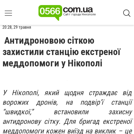
20:28, 29 травня
Антидроновою сіткою
захистили станцію екстреної
меддопомоги у Нікополі
У Нікополі, який щодня страждає від
ворожих дронів, на подвір’ї станції
“швидкої,” встановили захисну
антидронову сітку. Для бригад екстреної
меддопомоги кожен виїзд на виклик – це