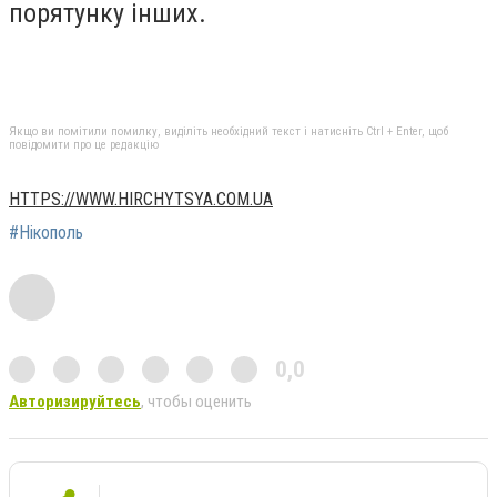
порятунку інших.
Якщо ви помітили помилку, виділіть необхідний текст і натисніть Ctrl + Enter, щоб
повідомити про це редакцію
HTTPS://WWW.HIRCHYTSYA.COM.UA
#Нікополь
0,0
Авторизируйтесь
, чтобы оценить