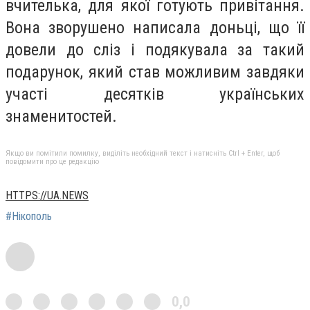
вчителька, для якої готують привітання.
Вона зворушено написала доньці, що її
довели до сліз і подякувала за такий
подарунок, який став можливим завдяки
участі десятків українських
знаменитостей.
Якщо ви помітили помилку, виділіть необхідний текст і натисніть Ctrl + Enter, щоб
повідомити про це редакцію
HTTPS://UA.NEWS
#Нікополь
0,0