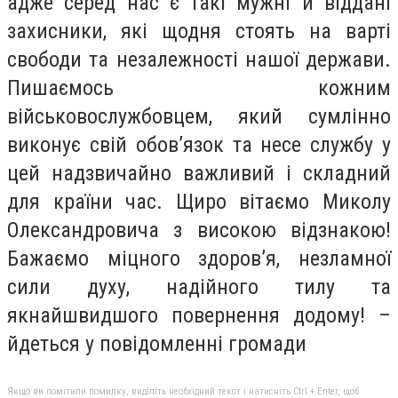
адже серед нас є такі мужні й віддані
захисники, які щодня стоять на варті
свободи та незалежності нашої держави.
Пишаємось кожним
військовослужбовцем, який сумлінно
виконує свій обов’язок та несе службу у
цей надзвичайно важливий і складний
для країни час. Щиро вітаємо Миколу
Олександровича з високою відзнакою!
Бажаємо міцного здоров’я, незламної
сили духу, надійного тилу та
якнайшвидшого повернення додому! –
йдеться у повідомленні громади
Якщо ви помітили помилку, виділіть необхідний текст і натисніть Ctrl + Enter, щоб