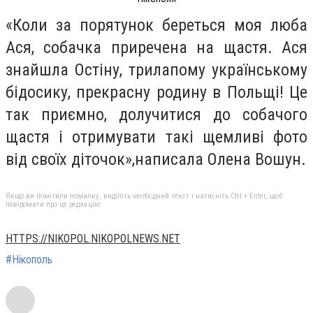
«Коли за порятунок береться моя люба
Ася, собачка приречена на щастя. Ася
знайшла Остіну, трилапому українському
бідосику, прекрасну родину в Польщі! Це
так приємно, долучитися до собачого
щастя і отримувати такі щемливі фото
від своїх діточок»,написала Олена Вошун.
Якщо ви помітили помилку, виділіть необхідний текст і натисніть Ctrl + Enter, щоб
повідомити про це редакцію
HTTPS://NIKOPOL.NIKOPOLNEWS.NET
#Нікополь