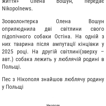
життя» Олена Вошун, передає
Nikopolnews.
Зооволонтерка Олена Вошун
оприлюднила дві світлини свого
підопічного собаки Остіна. На одній з
них тварина після ампутації кінцівки у
2025 році. На другій світлині(зверху –
авт.) собака лежить у люблячій родині в
Польщі.
Пес з Нікополя знайшов люблячу родину
у Польщі
Нікополя