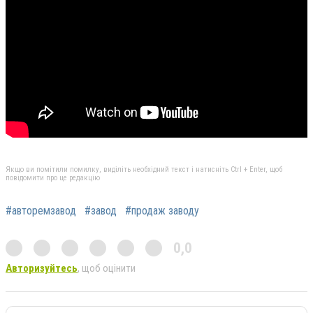
Якщо ви помітили помилку, виділіть необхідний текст і натисніть Ctrl + Enter, щоб
повідомити про це редакцію
#авторемзавод
#завод
#продаж заводу
0,0
Авторизуйтесь
, щоб оцінити