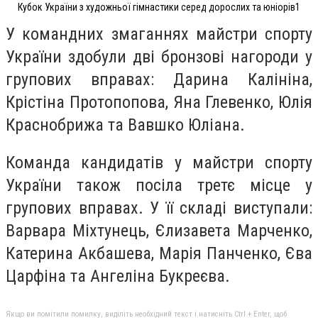
Кубок України з художньої гімнастики серед дорослих та юніорів1
У командних змаганнях майстри спорту
України здобули дві бронзові нагороди у
групових вправах: Дарина Калініна,
Крістіна Протопопова, Яна Глевенко, Юлія
Краснобрижа та Вавшко Юліана.
Команда кандидатів у майстри спорту
України також посіла третє місце у
групових вправах. У її складі виступали:
Варвара Міхтунець, Єлизавета Марченко,
Катерина Акбашева, Марія Панченко, Єва
Царфіна та Ангеліна Букреєва.
Якщо ви помітили помилку, виділіть необхідний текст і натисніть Ctrl + Enter, щоб