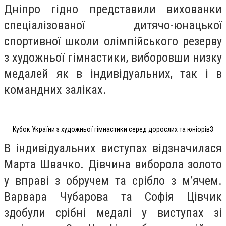
Дніпро гідно представили вихованки
спеціалізованої дитячо-юнацької
спортивної школи олімпійського резерву
з художньої гімнастики, виборовши низку
медалей як в індивідуальних, так і в
командних заліках.
Кубок України з художньої гімнастики серед дорослих та юніорів3
В індивідуальних виступах відзначилася
Марта Швачко. Дівчина виборола золото
у вправі з обручем та срібло з м’ячем.
Варвара Чубарова та Софія Цівчик
здобули срібні медалі у виступах зі