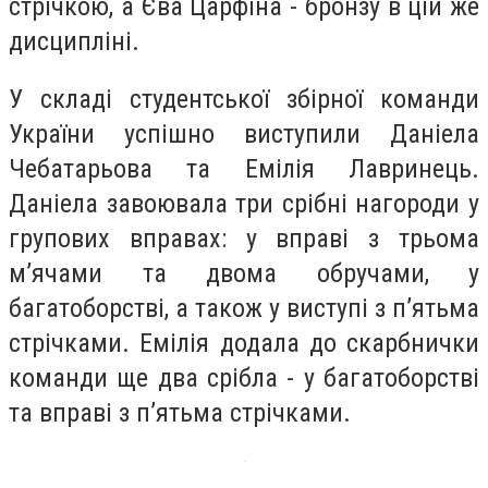
стрічкою, а Єва Царфіна - бронзу в цій же
дисципліні.
У складі студентської збірної команди
України успішно виступили Даніела
Чебатарьова та Емілія Лавринець.
Даніела завоювала три срібні нагороди у
групових вправах: у вправі з трьома
м’ячами та двома обручами, у
багатоборстві, а також у виступі з п’ятьма
стрічками. Емілія додала до скарбнички
команди ще два срібла - у багатоборстві
та вправі з п’ятьма стрічками.