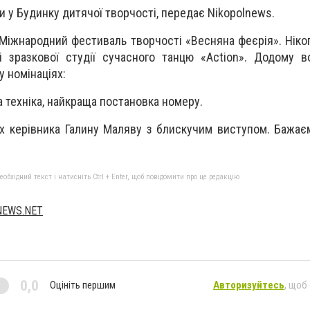
и у Будинку дитячої творчості, передає Nikopolnews.
 Міжнародний фестиваль творчості «Весняна феєрія». Ніко
і зразкової студії сучасного танцю «Action». Додому 
у номінаціях:
 техніка, найкраща постановка номеру.
 їх керівника Галину Маляву з блискучим виступом. Бажа
бхідний текст і натисніть Ctrl + Enter, щоб повідомити про це редакцію
NEWS.NET
0,0
Оцініть першим
Авторизуйтесь
, щоб