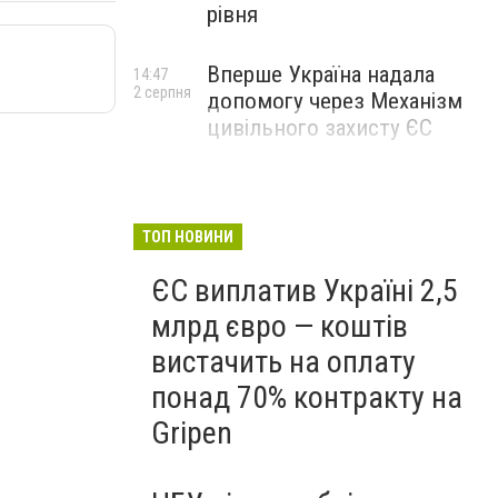
рівня
Вперше Україна надала
14:47
2 серпня
допомогу через Механізм
цивільного захисту ЄС
ТОП НОВИНИ
ЄС виплатив Україні 2,5
млрд євро — коштів
вистачить на оплату
понад 70% контракту на
Gripen