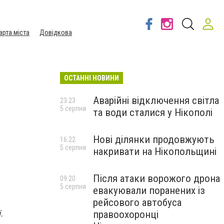
арта міста
Довідкова
ОСТАННІ НОВИНИ
Аварійні відключення світла
23:23
5 серпня
та води сталися у Нікополі
Нові ділянки продовжують
16:22
5 серпня
накривати на Нікопольщині
Після атаки ворожого дрона
09:20
5 серпня
евакуювали поранених із
рейсового автобуса
.
правоохоронці