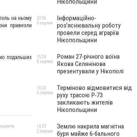
Нікопольщини
Інформаційно-
поль на ньому
23:26
3 серпня
роз’яснювальну роботу
вони привезли
провели серед аграріїв
Нікопольщини
Роман 27-річного воїна
ємо подальших
15:24
3 серпня
Якова Селянінова
презентували у Нікополі
Терміново відмовитися від
10:22
3 серпня
руху трасою Р-73
закликають жителів
Нікопольщини
Землю накрила магнітна
 оцінити
19:37
2 серпня
буря майже 6-бального