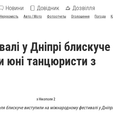
Новини
Довідник
Дозвілля
Нерухомість
Авто / Мото
Фотоотчеты
Оголошення
Погода
К
алі у Дніпрі блискуче
и юні танцюристи з
з Нікополя 2
ля блискуче виступили на міжнародному фестивалі у Дніпрі