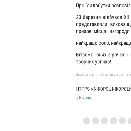
Про їх здобутки розповіл
23 березня відбувся ХІІ
представляли вихованц
призові місця і нагороди 
найкраще соло, найкраща
Вітаємо юних зірочок і
творчих успіхів!
Якщо ви помітили помилку, виділіть нео
HTTPS://NIKOPOL.NIKOPOL
#Нікополь