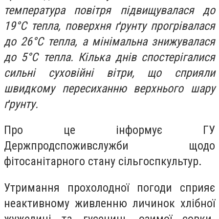
температура повітря підвищувалася до
19°С тепла, поверхня ґрунту прогрівалася
до 26°С тепла, а мінімальна знижувалася
до 5°С тепла. Кілька днів спостерігалися
сильні суховійні вітри, що сприяли
швидкому пересиханню верхнього шару
ґрунту.
Про це інформує ГУ
Держпродспоживслужби щодо
фітосанітарного стану сільгоспкультур.
Утримання прохолодної погоди сприяє
неактивному живленню личинок хлібної
жужелиці та гусениць озимої совки.