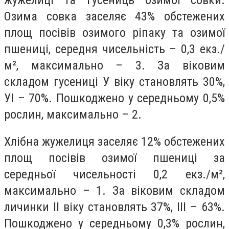
Озима совка заселяє 43% обстежених
площ посівів озимого ріпаку та озимої
пшениці, середня чисельність – 0,3 екз./
м², максимально – 3. За віковим
складом гусениці У віку становлять 30%,
УІ – 70%. Пошкоджено у середньому 0,5%
рослин, максимально – 2.
Хлібна жужелиця заселяє 12% обстежених
площ посівів озимої пшениці за
середньої чисельності 0,2 екз./м²,
максимально – 1. За віковим складом
личинки ІІ віку становлять 37%, ІІІ – 63%.
Пошкоджено у середньому 0,3% рослин,