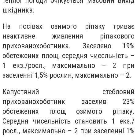
теплої погоди очікується масовий вихід
шкідника.
На посівах озимого ріпаку триває
неактивне живлення ріпакового
прихованохоботника. Заселено 19%
обстежених площ, середня чисельність –
1 екз./росл., максимально – 2 при
заселенні 1,5% рослин, максимально – 2.
Капустяний стебловий
прихованохоботник заселив 23%
обстежених площ озимого ріпаку.
Середня чисельність становить 1 екз./
росл., максимально – 2 при заселенні 1%