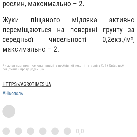
рослин, максимально – 2.
Жуки піщаного мідляка активно
переміщаються на поверхні грунту за
середньої чисельності 0,2екз./м²,
максимально – 2.
Якщо ви помітили помилку, виділіть необхідний текст і натисніть Ctrl + Enter, щоб
повідомити про це редакцію
HTTPS://AGROTIMES.UA
#Нікополь
0,0