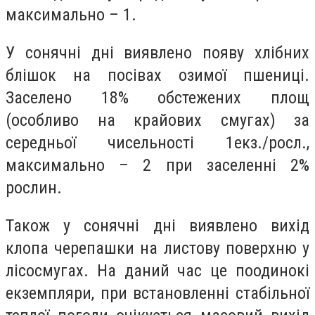
максимально – 1.
У сонячні дні виявлено появу хлібних
блішок на посівах озимої пшениці.
Заселено 18% обстежених площ
(особливо на крайових смугах) за
середньої чисельності 1екз./росл.,
максимально – 2 при заселенні 2%
рослин.
Також у сонячні дні виявлено вихід
клопа черепашки на листову поверхню у
лісосмугах. На даний час це поодинокі
екземпляри, при встановленні стабільної