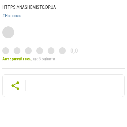
HTTPS://NASHEMISTO.DP.UA
#Нікополь
0,0
Авторизуйтесь
, щоб оцінити