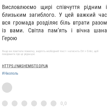
Висловлюємо щирі співчуття рідним і
близьким загиблого. У цей важкий час
вся громада розділяє біль втрати разом
із вами. Світла пам’ять і вічна шана
Герою
Якщо ви помітили помилку, виділіть необхідний текст і натисніть Ctrl + Enter, щоб
повідомити про це редакцію
HTTPS://NASHEMISTO.DP.UA
#Нікополь
0,0