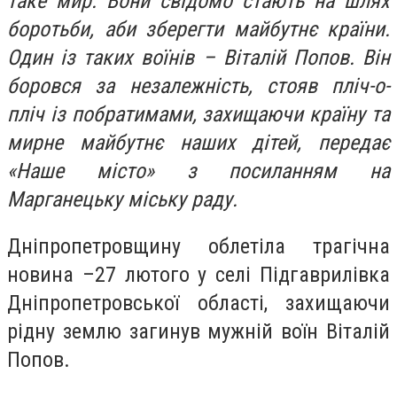
таке мир. Вони свідомо стають на шлях
боротьби, аби зберегти майбутнє країни.
Один із таких воїнів – Віталій Попов. Він
боровся за незалежність, стояв пліч-о-
пліч із побратимами, захищаючи країну та
мирне майбутнє наших дітей, передає
«Наше місто» з посиланням на
Марганецьку міську раду.
Дніпропетровщину облетіла трагічна
новина –27 лютого у селі Підгаврилівка
Дніпропетровської області, захищаючи
рідну землю загинув мужній воїн Віталій
Попов.