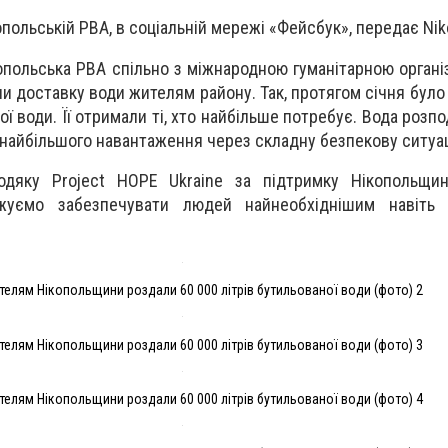
опольській РВА, в соціальній мережі «Фейсбук», передає Ni
опольська РВА спільно з міжнародною гуманітарною організ
ли доставку води жителям району. Так, протягом січня бул
ої води. Її отримали ті, хто найбільше потребує. Вода розп
найбільшого навантаження через складну безпекову ситуа
дяку Project HOPE Ukraine за підтримку Нікопольщин
уємо забезпечувати людей найнеобхіднішим навіть
ителям Нікопольщини роздали 60 000 літрів бутильованої води (фото) 2
ителям Нікопольщини роздали 60 000 літрів бутильованої води (фото) 3
ителям Нікопольщини роздали 60 000 літрів бутильованої води (фото) 4