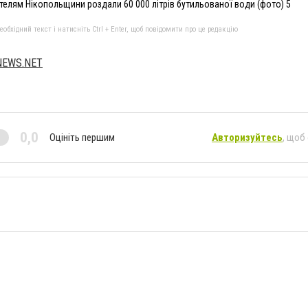
ителям Нікопольщини роздали 60 000 літрів бутильованої води (фото) 5
бхідний текст і натисніть Ctrl + Enter, щоб повідомити про це редакцію
NEWS.NET
0,0
Оцініть першим
Авторизуйтесь
, щоб