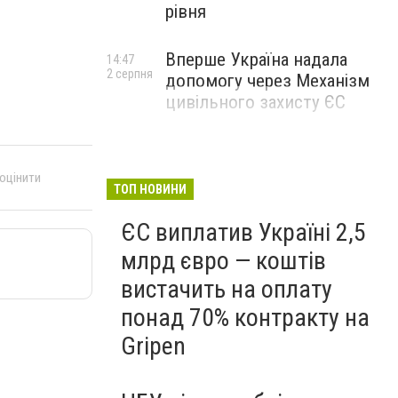
рівня
Вперше Україна надала
14:47
2 серпня
допомогу через Механізм
цивільного захисту ЄС
 оцінити
ТОП НОВИНИ
ЄС виплатив Україні 2,5
млрд євро — коштів
вистачить на оплату
понад 70% контракту на
Gripen