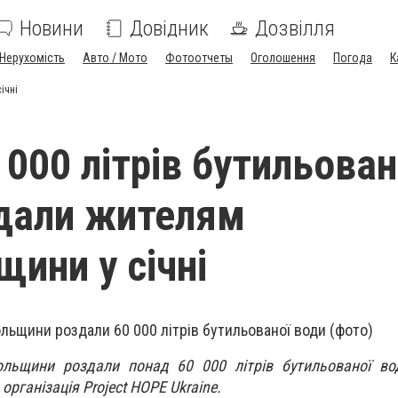
Новини
Довідник
Дозвілля
Нерухомість
Авто / Мото
Фотоотчеты
Оголошення
Погода
К
ічні
 000 літрів бутильован
дали жителям
щини у січні
ольщини роздали понад 60 000 літрів бутильованої вод
рганізація Project HOPE Ukraine.