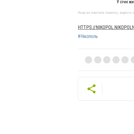
У січні ж
Якщо ви помітили помилку, виділіть нео
HTTPS://NIKOPOL.NIKOPOL
#Нікополь