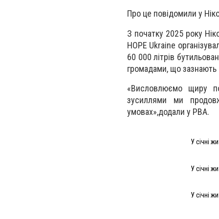
Про це повідомили у Нік
З початку 2025 року Нік
HOPE Ukraine організува
60 000 літрів бутильован
громадами, що зазнають 
«Висловлюємо щиру по
зусиллями ми продовж
умовах»,додали у РВА.
У січні ж
У січні ж
У січні ж