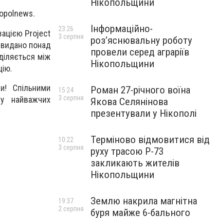
Нікопольщини
kopolnews.
Інформаційно-
23:26
ацією Project
3 серпня
роз’яснювальну роботу
о видано понад
провели серед аграріїв
оділяється між
Нікопольщини
цію.
и! Спільними
Роман 27-річного воїна
15:24
3 серпня
 у найважчих
Якова Селянінова
презентували у Нікополі
Терміново відмовитися від
10:22
3 серпня
руху трасою Р-73
закликають жителів
Нікопольщини
Землю накрила магнітна
19:37
2 серпня
буря майже 6-бального