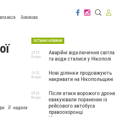
арта міста
Довідкова
ОСТАННІ НОВИНИ
ої
Аварійні відключення світла
23:23
Вчора
та води сталися у Нікополі
Нові ділянки продовжують
16:22
Вчора
накривати на Нікопольщині
Після атаки ворожого дрона
09:20
Вчора
евакуювали поранених із
рейсового автобуса
и. Її надала
правоохоронці