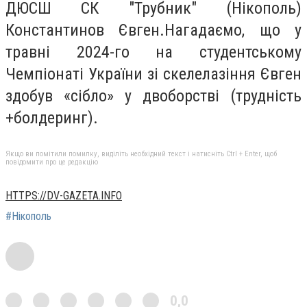
ДЮСШ СК "Трубник" (Нікополь)
Константинов Євген.Нагадаємо, що у
травні 2024-го на студентському
Чемпіонаті України зі скелелазіння Євген
здобув «сібло» у двоборстві (трудність
+болдеринг).
Якщо ви помітили помилку, виділіть необхідний текст і натисніть Ctrl + Enter, щоб
повідомити про це редакцію
HTTPS://DV-GAZETA.INFO
#Нікополь
0,0