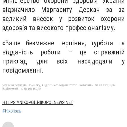
Міністерство охорони здоров’я України
відзначило Маргариту Деркач за за
великий внесок у розвиток охорони
здоров’я та високого професіоналізму.
«Ваше безмежне терпіння, турбота та
відданість роботи – це справжній
приклад для всіх нас»,додали у
повідомленні.
Якщо ви помітили помилку, виділіть необхідний текст і натисніть Ctrl + Enter, щоб
повідомити про це редакцію
HTTPS://NIKOPOL.NIKOPOLNEWS.NET
#Нікополь