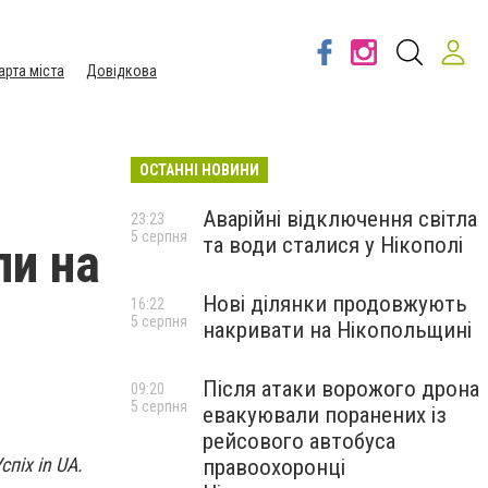
арта міста
Довідкова
ОСТАННІ НОВИНИ
Аварійні відключення світла
23:23
5 серпня
та води сталися у Нікополі
ли на
Нові ділянки продовжують
16:22
5 серпня
накривати на Нікопольщині
Після атаки ворожого дрона
09:20
5 серпня
евакуювали поранених із
рейсового автобуса
піх in UA.
правоохоронці