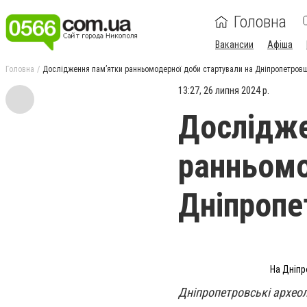
Головна
Вакансии
Афіша
Головна
Дослідження пам’ятки ранньомодерної доби стартували на Дніпропетровщ
13:27, 26 липня 2024 р.
Дослідже
ранньомо
Дніпропе
На Дніпр
Дніпропетровські археоло