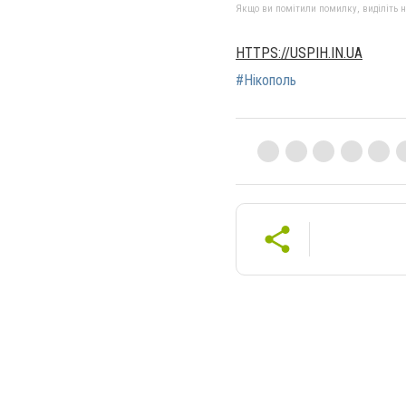
Якщо ви помітили помилку, виділіть нео
HTTPS://USPIH.IN.UA
#Нікополь