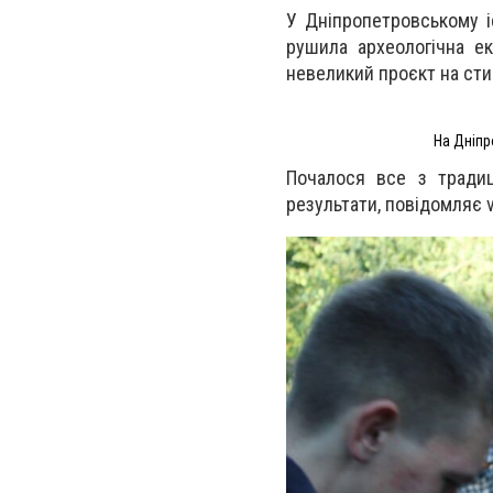
У Дніпропетровському і
рушила археологічна е
невеликий проєкт на стику
На Дніпр
Почалося все з тради
результати, повідомляє v