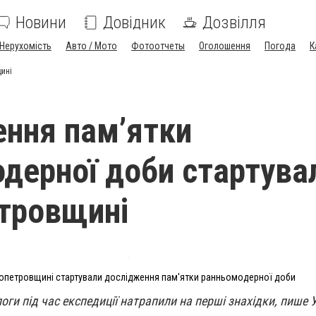
Новини
Довідник
Дозвілля
Нерухомість
Авто / Мото
Фотоотчеты
Оголошення
Погода
К
ині
ння пам’ятки
дерної доби стартува
тровщині
опетровщині стартували дослідження пам'ятки ранньомодерної доби
ги під час експедиції натрапили на перші знахідки, пише Ус