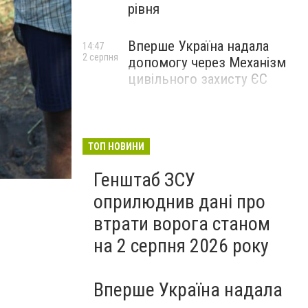
рівня
Вперше Україна надала
14:47
2 серпня
допомогу через Механізм
цивільного захисту ЄС
ТОП НОВИНИ
На Дніпропетровщині стартували дослідження пам
Генштаб ЗСУ
оприлюднив дані про
втрати ворога станом
на 2 серпня 2026 року
Вперше Україна надала