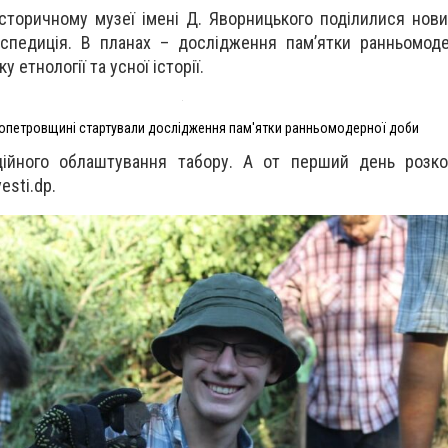
сторичному музеї імені Д. Яворницького поділилися нов
кспедиція. В планах – дослідження пам’ятки ранньомод
 етнології та усної історії.
опетровщині стартували дослідження пам'ятки ранньомодерної доби
ційного облаштування табору. А от перший день розк
esti.dp.