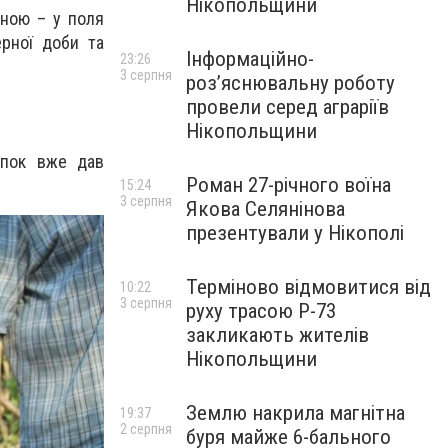
Нікопольщини
иною – у поля
ерної доби та
Інформаційно-
23:26
3 серпня
роз’яснювальну роботу
провели серед аграріїв
Нікопольщини
опок вже дав
Роман 27-річного воїна
15:24
3 серпня
Якова Селянінова
презентували у Нікополі
Терміново відмовитися від
10:22
3 серпня
руху трасою Р-73
закликають жителів
Нікопольщини
Землю накрила магнітна
19:37
2 серпня
буря майже 6-бального