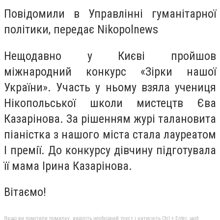
Повідомили в Управлінні гуманітарної
політики, передає Nikopolnews
Нещодавно у Києві пройшов
міжнародний конкурс «Зірки нашої
України». Участь у ньому взяла учениця
Нікопольської школи мистецтв Єва
Казарінова. За рішенням журі талановита
піаністка з нашого міста стала лауреатом
І премії. До конкурсу дівчину підготувала
її мама Ірина Казарінова.
Вітаємо!
Якщо ви помітили помилку, виділіть необхідний текст і натисніть Ctrl + Enter, щоб