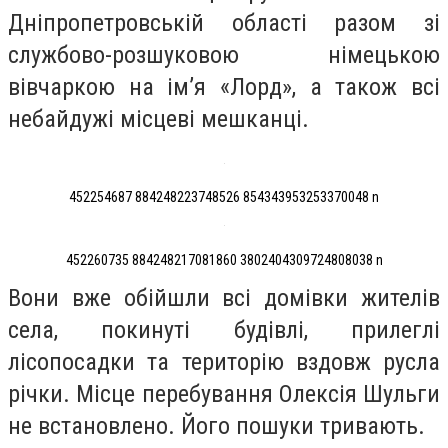
Дніпропетровській області разом зі
службово-розшуковою німецькою
вівчаркою на імʼя «Лорд», а також всі
небайдужі місцеві мешканці.
452254687 884248223748526 854343953253370048 n
452260735 884248217081860 3802404309724808038 n
Вони вже обійшли всі домівки жителів
села, покинуті будівлі, прилеглі
лісопосадки та територію вздовж русла
річки. Місце перебування Олексія Шульги
не встановлено. Його пошуки тривають.