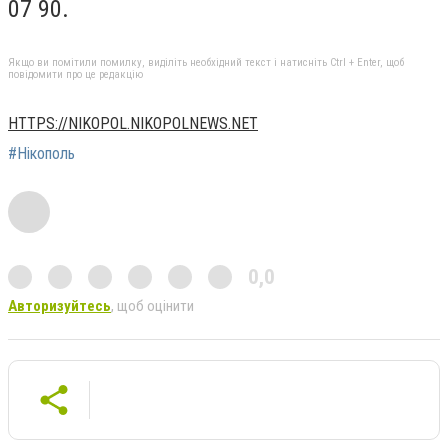
07 90.
Якщо ви помітили помилку, виділіть необхідний текст і натисніть Ctrl + Enter, щоб
повідомити про це редакцію
HTTPS://NIKOPOL.NIKOPOLNEWS.NET
#Нікополь
0,0
Авторизуйтесь
, щоб оцінити