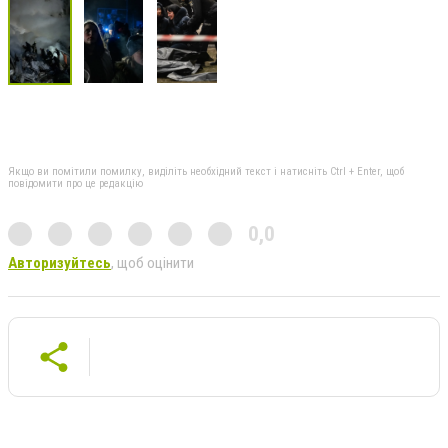
Якщо ви помітили помилку, виділіть необхідний текст і натисніть Ctrl + Enter, щоб
повідомити про це редакцію
0,0
Авторизуйтесь
, щоб оцінити