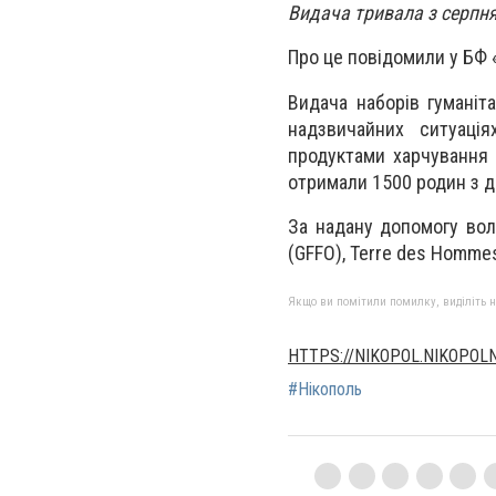
Видача тривала з серпня
Про це повідомили у БФ 
Видача наборів гуманіт
надзвичайних ситуація
продуктами харчування 
отримали 1500 родин з д
За надану допомогу вол
(GFFO), Terre des Hommes
Якщо ви помітили помилку, виділіть нео
HTTPS://NIKOPOL.NIKOPOL
#Нікополь