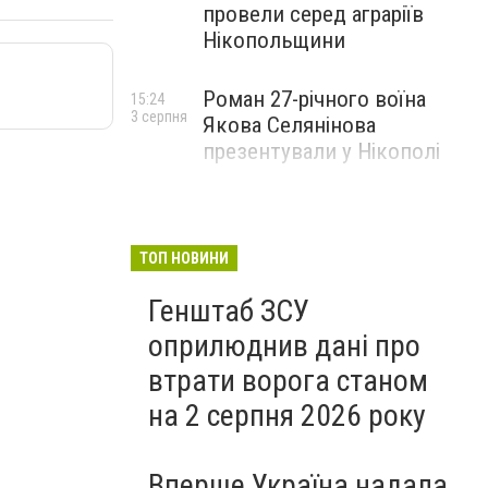
провели серед аграріїв
Нікопольщини
Роман 27-річного воїна
15:24
3 серпня
Якова Селянінова
презентували у Нікополі
ТОП НОВИНИ
Генштаб ЗСУ
оприлюднив дані про
втрати ворога станом
на 2 серпня 2026 року
Вперше Україна надала