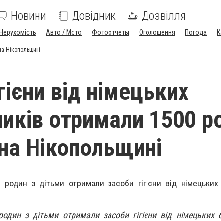
Новини
Довідник
Дозвілля
Нерухомість
Авто / Мото
Фотоотчеты
Оголошення
Погода
К
 на Нікопольщині
гієни від німецьких
ників отримали 1500 р
 на Нікопольщині
один з дітьми отримали засоби гігієни від німецьких б