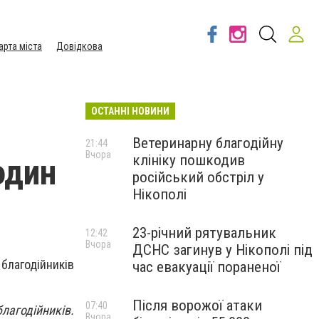
арта міста
Довідкова
ОСТАННІ НОВИНИ
Ветеринарну благодійну
21:44
Вчора
клініку пошкодив
один
російський обстріл у
Нікополі
23-річний рятувальник
12:42
Вчора
ДСНС загинув у Нікополі під
час евакуації пораненої
Після ворожої атаки
07:40
лагодійників.
Вчора