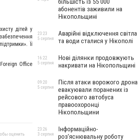
більшість із 55 000
абонентів заживили на
Нікопольщині
хисту дітей у
Аварійні відключення світла
23:23
забезпечення
5 серпня
та води сталися у Нікополі
ідтримки». Її
Нові ділянки продовжують
16:22
5 серпня
oreign Office
накривати на Нікопольщині
Після атаки ворожого дрона
09:20
5 серпня
евакуювали поранених із
рейсового автобуса
правоохоронці
Нікопольщини
Інформаційно-
23:26
тобы оценить
3 серпня
роз’яснювальну роботу