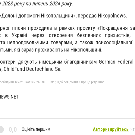
 2023 року по липень 2024 року.
«Долоні допомоги Нікопольщини», передає Nikopolnews.
арної гігієни проходила в рамках проєкту «Покращення за
х в Україні через створення безпечних прихистків, 
та непродовольчими товарами, а також психосоціальної п
ітьми, які зараз проживають на Нікопольщині.
онтери дякують німецьким благодійникам German Federal F
, ChildFund Deutschland Sa.
бхідний текст і натисніть Ctrl + Enter, щоб повідомити про це редакцію
NEWS.NET
0,0
Оцініть першим
Авторизируйтесь
, ч