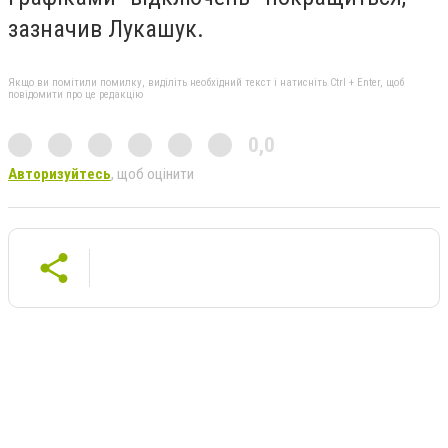
зазначив Лукашук.
Якщо ви помітили помилку, виділіть необхідний текст і натисніть Ctrl + Enter, щоб
повідомити про це редакцію
0,0
Авторизуйтесь
, щоб оцінити