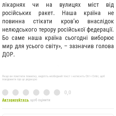
лікарнях чи на вулицях міст від
російських ракет. Наша країна не
повинна стікати кров’ю внаслідок
нелюдського терору російської федерації.
Бо саме наша країна сьогодні виборює
мир для усього світу», – зазначив голова
ДОР.
Якщо ви помітили помилку, виділіть необхідний текст і натисніть Ctrl + Enter, щоб
повідомити про це редакцію
0,0
Авторизуйтесь
, щоб оцінити