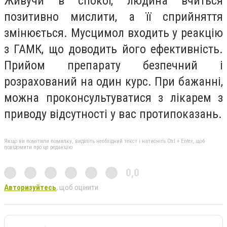
Живучи в спокої, людина вчиться
позитивно мислити, а її сприйняття
змінюється. Мусцимол входить у реакцію
з ГАМК, що доводить його ефективність.
Прийом препарату безпечний і
розрахований на один курс. При бажанні,
можна проконсультуватися з лікарем з
приводу відсутності у вас протипоказань.
Якщо ви помітили помилку, виділіть необхідний текст і натисніть Ctrl + Enter, щоб
повідомити про це редакцію
0,0
Авторизуйтесь
, щоб оцінити