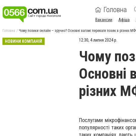
Головна
Вакансии
Афіша
Головна
Чому позики онлайн – зручно? Основні вагомі переваги позик в різних М
12:30, 4 липня 2024 р.
НОВИНИ КОМПАНІЙ
Чому поз
Основні 
різних 
Послугами мікрофінансо
популярності таких орга
таких компаніях дають 