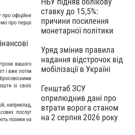
НБУ підняв облікову
ставку до 15,5%:
у про офіційне
причини посилення
аємо про перші
монетарної політики
інансові
Уряд змінив правила
надання відстрочок від
 трохи вашого
мобілізації в Україні
ет і вже потім
обросовісними
ошти зі своїх
Генштаб ЗСУ
оприлюднив дані про
ій, наприклад,
втрати ворога станом
нсових послуг
на 2 серпня 2026 року
ють позики на