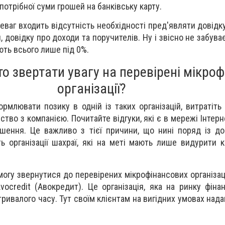
отрібної суми грошей на банківську карту.
еваг входить відсутність необхідності пред'являти довідк
 довідку про доходи та поручителів. Ну і звісно не забув
ють всього лише під 0%.
о звертати увагу на перевірені мікроф
організації?
рмлювати позику в одній із таких організацій, витратіть
тво з компанією. Почитайте відгуки, які є в мережі Інтерн
шення. Це важливо з тієї причини, що нині поряд із д
ь організації шахраї, які на меті мають лише видурити к
могу звернутися до перевірених мікрофінансових організац
ocredit (Авокредит). Це організація, яка на ринку фіна
ивалого часу. Тут своїм клієнтам на вигідних умовах нада