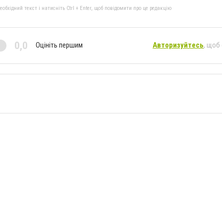
бхідний текст і натисніть Ctrl + Enter, щоб повідомити про це редакцію
0,0
Оцініть першим
Авторизуйтесь
, щоб