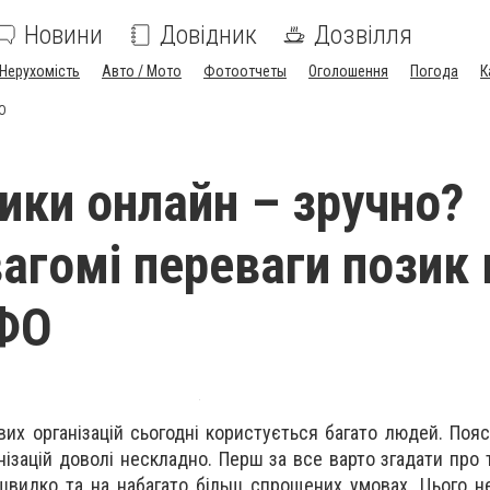
Новини
Довідник
Дозвілля
Нерухомість
Авто / Мото
Фотоотчеты
Оголошення
Погода
К
ФО
ики онлайн – зручно?
вагомі переваги позик 
МФО
вих організацій сьогодні користується багато людей. Поя
нізацій доволі нескладно. Перш за все варто згадати про 
швидко та на набагато більш спрощених умовах. Цього 