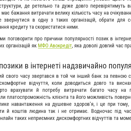
і структури, де ретельно та дуже довго перевірятимуть 
е має бажання витрачати велику кількість часу на очікуван
е звернутися в одну з таких організацій, обрати для 
ання кредиту та скористатися ними.
ами поговорити про причини популярності позик в інтерне
их організацій як
МФО Авокредіт
, яка доволі довгий час п
позики в інтернеті надзвичайно популя
ий свого часу звертався в той чи інший банк за певною 
комфортне відчуття, коли доводиться довго та висна
арто врахувати й потребу витрачати багато часу на 
или платоспроможність клієнта та його можливість поверн
елике навантаження на душевне здоров'я, і це при тому,
ити й коштів людина так і не отримає. Водночас під ч
онлайн таких неприємних дискомфортних відчуттів та моме