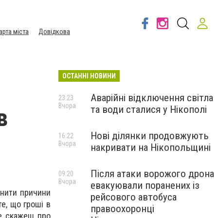
арта міста
Довідкова
ОСТАННІ НОВИНИ
Аварійні відключення світла
23:23
Вчора
та води сталися у Нікополі
в
Нові ділянки продовжують
16:22
Вчора
накривати на Нікопольщині
Після атаки ворожого дрона
09:20
Вчора
евакуювали поранених із
снити причини
рейсового автобуса
те, що гроші в
правоохоронці
не скажеш про