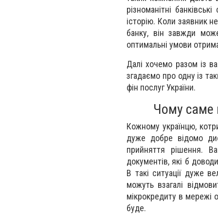
різноманітні банківськ
історію. Коли заявник н
банку, він завжди мож
оптимальні умови отрим
Далі хочемо разом із в
згадаємо про одну із так
фін послуг України.
Чому саме 
Кожному українцю, котр
дуже добре відомо дис
прийняття рішення. В
документів, які б довод
В такі ситуації дуже в
можуть взагалі відмов
мікрокредиту в мережі 
буде.