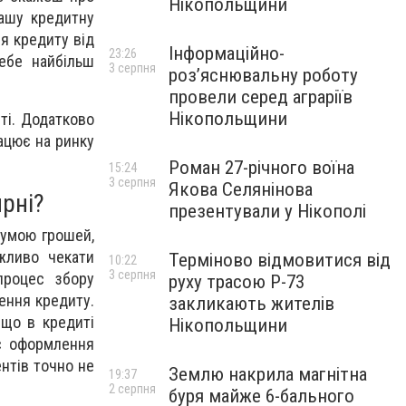
Нікопольщини
вашу кредитну
ня кредиту від
Інформаційно-
23:26
себе найбільш
3 серпня
роз’яснювальну роботу
провели серед аграріїв
Нікопольщини
ті. Додатково
рацює на ринку
Роман 27-річного воїна
15:24
3 серпня
Якова Селянінова
рні?
презентували у Нікополі
сумою грошей,
жливо чекати
Терміново відмовитися від
10:22
3 серпня
процес збору
руху трасою Р-73
ення кредиту.
закликають жителів
 що в кредиті
Нікопольщини
ас оформлення
нтів точно не
Землю накрила магнітна
19:37
2 серпня
буря майже 6-бального