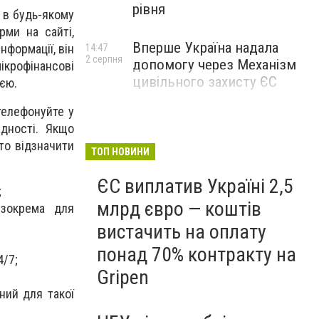
рівня
 в будь-якому
рми на сайті,
Вперше Україна надала
нформації, він
14:47
2 серпня
допомогу через Механізм
мікрофінансові
цивільного захисту ЄС
ією.
телефонуйте у
адності. Якщо
то відзначити
ТОП НОВИНИ
ЄС виплатив Україні 2,5
;
млрд євро — коштів
 зокрема для
вистачить на оплату
понад 70% контракту на
4/7;
Gripen
ний для такої