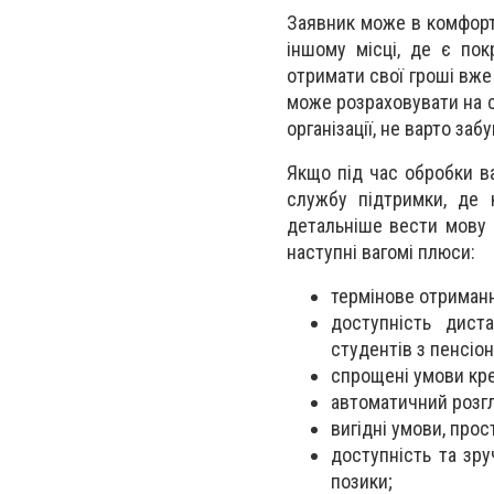
Заявник може в комфортн
іншому місці, де є пок
отримати свої гроші вже 
може розраховувати на с
організації, не варто за
Якщо під час обробки в
службу підтримки, де к
детальніше вести мову п
наступні вагомі плюси:
термінове отриманн
доступність дист
студентів з пенсіон
спрощені умови кр
автоматичний розгл
вигідні умови, про
доступність та зру
позики;