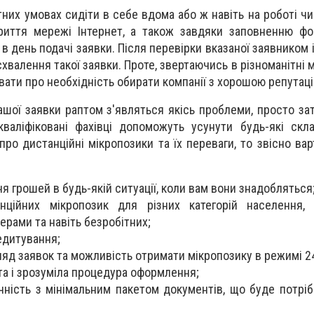
их умовах сидіти в себе вдома або ж навіть на роботі чи
риття мережі Інтернет, а також завдяки заповненню фо
в день подачі заявки. Після перевірки вказаної заявником і
хвалення такої заявки. Проте, звертаючись в різноманітні 
бувати про необхідність обирати компанії з хорошою репутац
ашої заявки раптом з'являться якісь проблеми, просто за
валіфіковані фахівці допоможуть усунути будь-які скл
ро дистанційні мікропозики та їх переваги, то звісно вар
я грошей в будь-якій ситуації, коли вам вони знадобляться
анційних мікропозик для різних категорій населення,
ерами та навіть безробітних;
едитування;
яд заявок та можливість отримати мікропозику в режимі 2
ста і зрозуміла процедура оформлення;
чність з мінімальним пакетом документів, що буде потріб