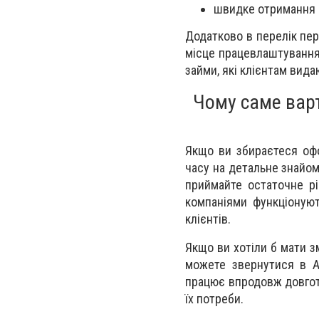
швидке отримання п
Додатково в перелік пер
місце працевлаштування,
займи, які клієнтам вида
Чому саме варт
Якщо ви збираєтеся офо
часу на детальне знайомс
приймайте остаточне рі
компаніями функціонуют
клієнтів.
Якщо ви хотіли б мати з
можете звернутися в Av
працює впродовж довготр
їх потреби.