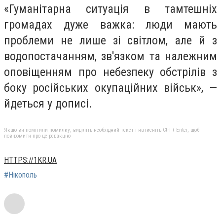
«Гуманітарна ситуація в тамтешніх
громадах дуже важка: люди мають
проблеми не лише зі світлом, але й з
водопостачанням, зв'язком та належним
оповіщенням про небезпеку обстрілів з
боку російських окупаційних військ», —
йдеться у дописі.
Якщо ви помітили помилку, виділіть необхідний текст і натисніть Ctrl + Enter, щоб
повідомити про це редакцію
HTTPS://1KR.UA
#Нікополь