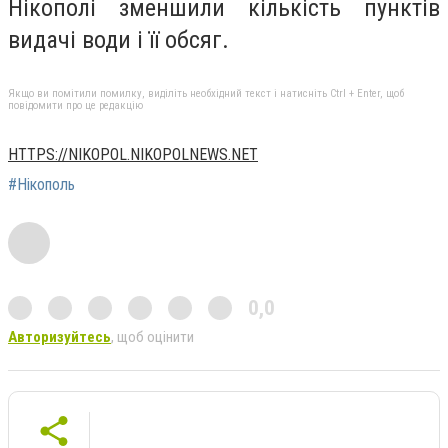
Нікополі зменшили кількість пунктів
видачі води і її обсяг.
Якщо ви помітили помилку, виділіть необхідний текст і натисніть Ctrl + Enter, щоб
повідомити про це редакцію
HTTPS://NIKOPOL.NIKOPOLNEWS.NET
#Нікополь
0,0
Авторизуйтесь
, щоб оцінити