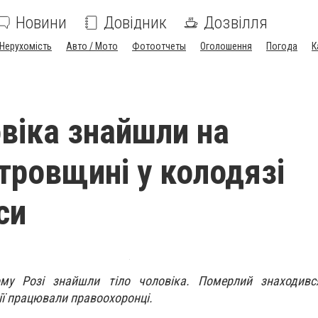
Новини
Довідник
Дозвілля
Нерухомість
Авто / Мото
Фотоотчеты
Оголошення
Погода
К
овіка знайшли на
тровщині у колодязі
си
му Розі знайшли тіло чоловіка. Померлий знаходивс
дії працювали правоохоронці.