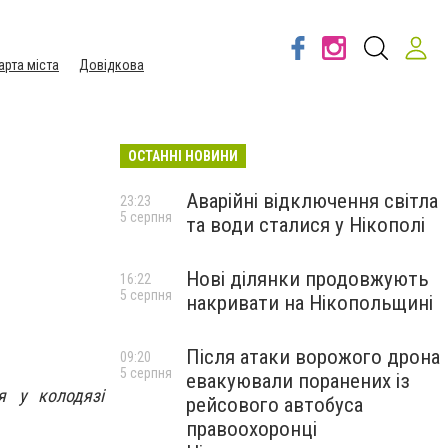
арта міста
Довідкова
ОСТАННІ НОВИНИ
Аварійні відключення світла
23:23
5 серпня
та води сталися у Нікополі
Нові ділянки продовжують
16:22
5 серпня
накривати на Нікопольщині
Після атаки ворожого дрона
09:20
5 серпня
евакуювали поранених із
я у колодязі
рейсового автобуса
правоохоронці