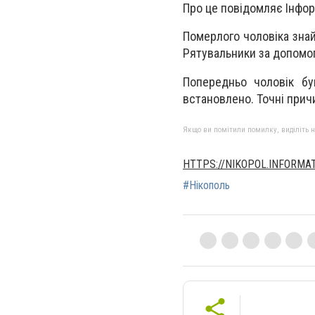
Про це повідомляє Інфо
Померлого чоловіка знай
Рятувальники за допомо
Попередньо чоловік бу
встановлено. Точні прич
Якщо ви помітили помилку, виділіть нео
HTTPS://NIKOPOL.INFORMA
#Нікополь