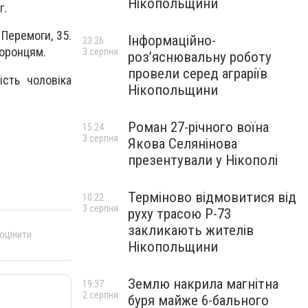
Нікопольщини
г.
Перемоги, 35.
Інформаційно-
23:26
хоронцям.
3 серпня
роз’яснювальну роботу
провели серед аграріїв
ість чоловіка
Нікопольщини
Роман 27-річного воїна
15:24
3 серпня
Якова Селянінова
презентували у Нікополі
Терміново відмовитися від
10:22
3 серпня
руху трасою Р-73
закликають жителів
 оцінити
Нікопольщини
Землю накрила магнітна
19:37
2 серпня
буря майже 6-бального