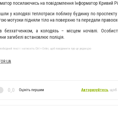
рматор посилаючись на повідомлення Інформатор Кривий Рі
шли у колодязі теплотраси поблизу будинку по проспекту 
гою мотузки підняли тіло на поверхню та передали правоо
в безхатченком, а колодязь – місцем ночівлі. Особист
ини загибелі встановлює поліція.
бхідний текст і натисніть Ctrl + Enter, щоб повідомити про це редакцію
TOR.UA
0,0
Оцініть першим
Авторизуйтесь
, щоб