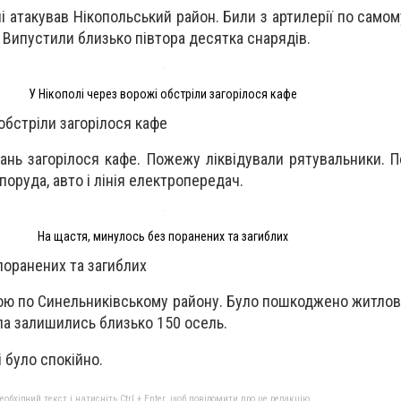
і атакував Нікопольський район. Били з артилерії по само
. Випустили близько півтора десятка снарядів.
У Нікополі через ворожі обстріли загорілося кафе
обстріли загорілося кафе
ань загорілося кафе. Пожежу ліквідували рятувальники. 
поруда, авто і лінія електропередач.
На щастя, минулось без поранених та загиблих
поранених та загиблих
ою по Синельниківському району. Було пошкоджено житлов
ла залишились близько 150 осель.
 було спокійно.
бхідний текст і натисніть Ctrl + Enter, щоб повідомити про це редакцію