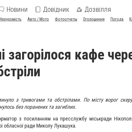
Новини
Довідник
Дозвілля
Нерухомість
Авто / Мото
Фотоотчеты
Оголошення
Погода
К
і загорілося кафе чер
бстріли
инуло з тривогами та обстрілами. По місту ворог скер
нулось без поранених та загиблих.
орматор з посиланням на пресслужбу міськради Нікопол
ї обласної ради Миколу Лукашука.