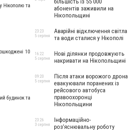
більшість із 55 000
му Нікополю та
абонентів заживили на
Нікопольщині
Аварійні відключення світла
23:23
5 серпня
та води сталися у Нікополі
Пошкоджені 10
Нові ділянки продовжують
16:22
5 серпня
накривати на Нікопольщині
Після атаки ворожого дрона
09:20
5 серпня
евакуювали поранених із
рейсового автобуса
правоохоронці
ий будинок та
Нікопольщини
Інформаційно-
23:26
3 серпня
роз’яснювальну роботу