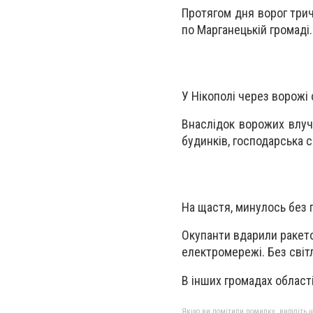
Протягом дня ворог трич
по Марганецькій громаді
У Нікополі через ворожі 
Внаслідок ворожих влуч
будинків, господарська с
На щастя, минулось без 
Окупанти вдарили ракет
електромережі. Без світ
В інших громадах області
Якщо ви помітили помилку, виділіть нео