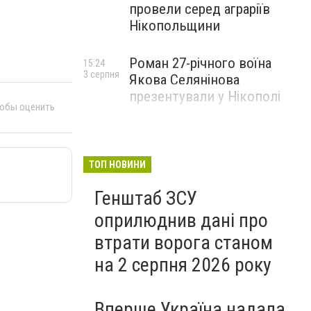
провели серед аграріїв
Нікопольщини
Роман 27-річного воїна
15:24
3 серпня
Якова Селянінова
презентували у Нікополі
тобы оценить
ТОП НОВИНИ
Генштаб ЗСУ
оприлюднив дані про
втрати ворога станом
на 2 серпня 2026 року
Вперше Україна надала