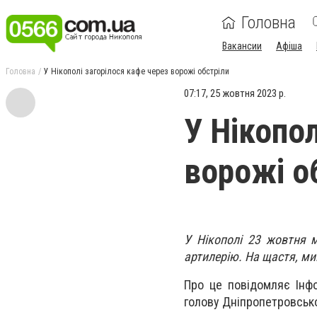
Головна
Вакансии
Афіша
Головна
У Нікополі загорілося кафе через ворожі обстріли
07:17, 25 жовтня 2023 р.
У Нікопол
ворожі о
У Нікополі 23 жовтня м
артилерію. На щастя, ми
Про це повідомляє Інф
голову Дніпропетровсько