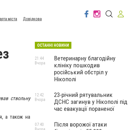
арта міста
Довідкова
ОСТАННІ НОВИНИ
ез
Ветеринарну благодійну
21:44
Вчора
клініку пошкодив
російський обстріл у
Нікополі
23-річний рятувальник
12:42
ував ствольну
Вчора
ДСНС загинув у Нікополі під
час евакуації пораненої
я, а також на
Після ворожої атаки
07:40
Вчора