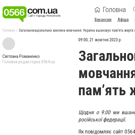
Головна
Вакансии
Афіша
Головна
Загальнонаціональна хвилина мовчання: Україна вшановує пам’ять жертв в
09:00, 21 жовтня 2023 р.
Загально
Світлана Романенко
Головна редакторка 0564.ua
мовчання
пам’ять 
Щодня о 9:00 ми вшанов
російської федерації.
Як повідомляє сайт 056