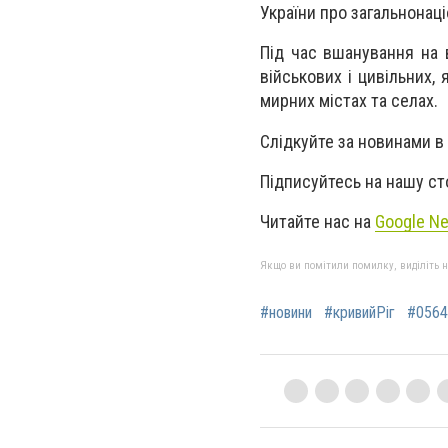
України про загальнонац
Під час вшанування на в
військових і цивільних,
мирних містах та селах.
Слідкуйте за новинами в
Підписуйтесь на нашу ст
Читайте нас на
Google N
Якщо ви помітили помилку, виділіть нео
#новини
#кривийРіг
#0564