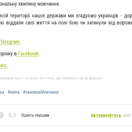
іональну хвилину мовчання.
сій території нашої держави ми згадуємо українців - доро
 які віддали свої життя на полі бою чи загинули від ворож
Telegram
.
орінку в
Facebook
.
ews.
бхідний текст і натисніть Ctrl + Enter, щоб повідомити про це редакцію
ua
#війна
#хвилинаМовчання
0,0
Оцініть першим
Авторизуйтесь
, щоб