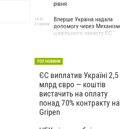
рівня
Вперше Україна надала
14:47
2 серпня
допомогу через Механізм
цивільного захисту ЄС
ТОП НОВИНИ
ЄС виплатив Україні 2,5
млрд євро — коштів
вистачить на оплату
понад 70% контракту на
Gripen