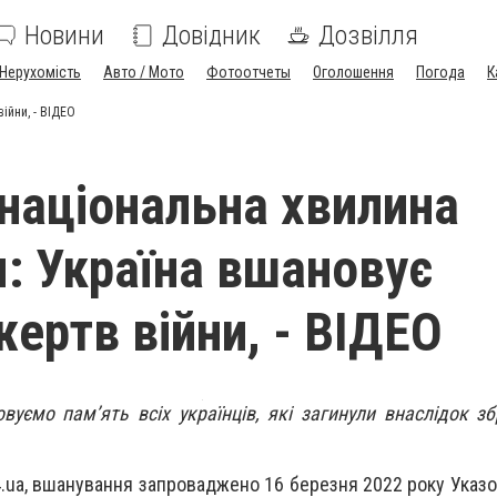
Новини
Довідник
Дозвілля
Нерухомість
Авто / Мото
Фотоотчеты
Оголошення
Погода
К
ійни, - ВІДЕО
національна хвилина
: Україна вшановує
жертв війни, - ВІДЕО
уємо памʼять всіх українців, які загинули внаслідок збр
4.ua, вшанування запроваджено 16 березня 2022 року Указ