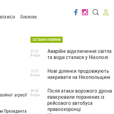
арта міста
Довідкова
ОСТАННІ НОВИНИ
Аварійні відключення світла
23:23
Вчора
та води сталися у Нікополі
Нові ділянки продовжують
16:22
Вчора
накривати на Нікопольщині
Після атаки ворожого дрона
09:20
ойної агресії
Вчора
евакуювали поранених із
рейсового автобуса
правоохоронці
ом Президента