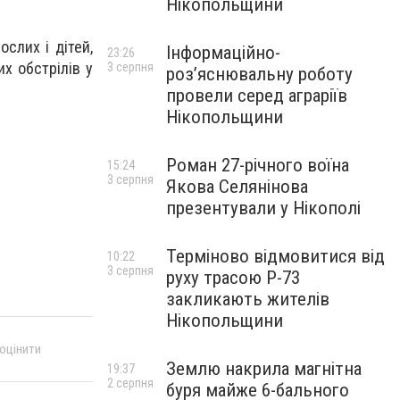
Нікопольщини
слих і дітей,
Інформаційно-
23:26
их обстрілів у
3 серпня
роз’яснювальну роботу
провели серед аграріїв
Нікопольщини
Роман 27-річного воїна
15:24
3 серпня
Якова Селянінова
презентували у Нікополі
Терміново відмовитися від
10:22
3 серпня
руху трасою Р-73
закликають жителів
Нікопольщини
 оцінити
Землю накрила магнітна
19:37
2 серпня
буря майже 6-бального