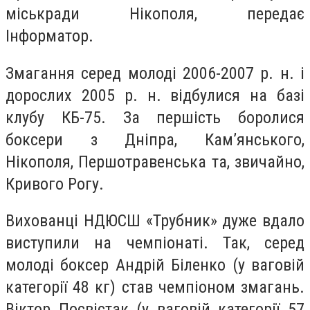
міськради Нікополя, передає
Інформатор.
Змагання серед молоді 2006-2007 р. н. і
дорослих 2005 р. н. відбулися на базі
клубу КБ-75. За першість боролися
боксери з Дніпра, Кам’янського,
Нікополя, Першотравенська та, звичайно,
Кривого Рогу.
Вихованці НДЮСШ «Трубник» дуже вдало
виступили на чемпіонаті. Так, серед
молоді боксер Андрій Біленко (у ваговій
категорії 48 кг) став чемпіоном змагань.
Віктор Посвістак (у ваговій категорії 57