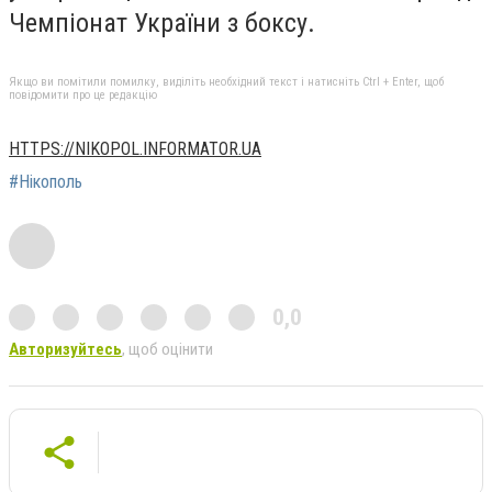
Чемпіонат України з боксу.
Якщо ви помітили помилку, виділіть необхідний текст і натисніть Ctrl + Enter, щоб
повідомити про це редакцію
HTTPS://NIKOPOL.INFORMATOR.UA
#Нікополь
0,0
Авторизуйтесь
, щоб оцінити