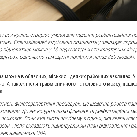
і вся країна, створює умови для надання реабілітаційних по
тних. Спеціалізовані відділення працюють у закладах спром
о відновитися можна
у
13 надкластерних та кластерних ліка
дцятьох. Одночасно там здатні прийняти понад 350 людей», 
з можна в обласних, міських і деяких районних закладах. У
о. А також після травм спинного та головного мозку, пошк
в.
пасивні фізіотерапевтичні процедури. Це щоденна робота паці
 команди.
До неї входять лікар фізичної та реабілітаційної м
, психолог. Вони вивчають проблему людини, яка звернулася
отреби. Після складають індивідуальний план відновлення і с
ник начальника ОВА.