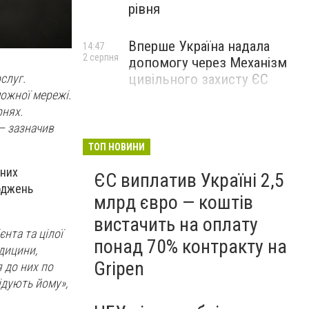
рівня
Вперше Україна надала
14:47
2 серпня
допомогу через Механізм
цивільного захисту ЄС
слуг.
ожної мережі.
рнях.
– зазначив
ТОП НОВИНИ
 них
ЄС виплатив Україні 2,5
оджень
млрд євро — коштів
вистачить на оплату
єнта та цілої
понад 70% контракту на
едицини,
Gripen
 до них по
лідують йому»,