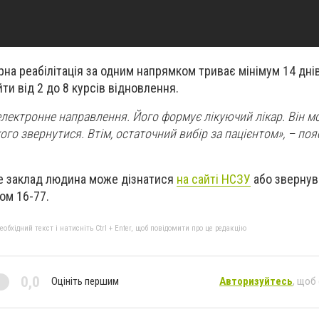
на реабілітація за одним напрямком триває мінімум 14 днів
ти від 2 до 8 курсів відновлення.
електронне направлення. Його формує лікуючий лікар. Він м
ого звернутися. Втім, остаточний вибір за пацієнтом», – по
е заклад людина може дізнатися
на сайті НСЗУ
або звернув
ом 16-77.
бхідний текст і натисніть Ctrl + Enter, щоб повідомити про це редакцію
0,0
Оцініть першим
Авторизуйтесь
, щоб