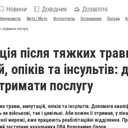
Новини
Довідник
Дозвілля
Нерухомість
Авто / Мото
Фотоотчеты
Оголошення
Погода
К
сті отримати послугу
ація після тяжких трав
, опіків та інсультів: 
отримати послугу
х травм, ампутацій, опіків та інсультів. Допомоги квалі
як військові, так і цивільні. Аби кожен її отримав, у лік
ої мережі, вже працюють реабілітаційні відділення. Пр
ий заступник начальника ОВА Володимир Орлов.