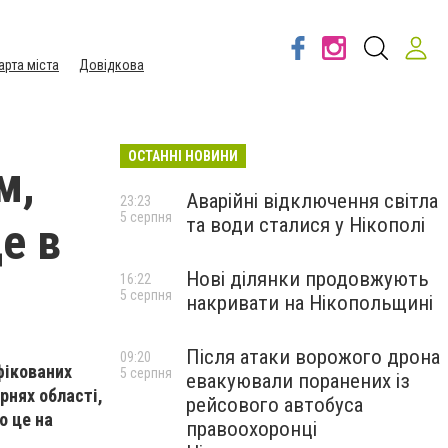
арта міста
Довідкова
ОСТАННІ НОВИНИ
м,
Аварійні відключення світла
23:23
5 серпня
та води сталися у Нікополі
де в
Нові ділянки продовжують
16:22
5 серпня
накривати на Нікопольщині
Після атаки ворожого дрона
09:20
фікованих
5 серпня
евакуювали поранених із
арнях області,
рейсового автобуса
о це на
правоохоронці