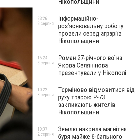
Нікопольщини
Інформаційно-
23:26
3 серпня
роз’яснювальну роботу
провели серед аграріїв
Нікопольщини
Роман 27-річного воїна
15:24
3 серпня
Якова Селянінова
презентували у Нікополі
Терміново відмовитися від
10:22
3 серпня
руху трасою Р-73
закликають жителів
Нікопольщини
Землю накрила магнітна
19:37
2 серпня
буря майже 6-бального