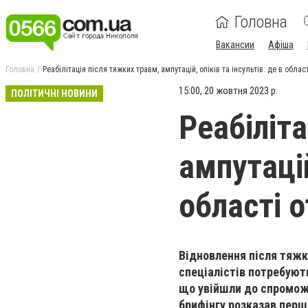
Головна
Вакансии
Афіша
Головна
Реабілітація після тяжких травм, ампутацій, опіків та інсультів: де в обла
15:00, 20 жовтня 2023 р.
ПОЛІТИЧНІ НОВИНИ
Реабіліт
ампутацій
області 
Відновлення після тяжки
спеціалістів потребують 
що увійшли до спроможн
брифінгу розказав перш