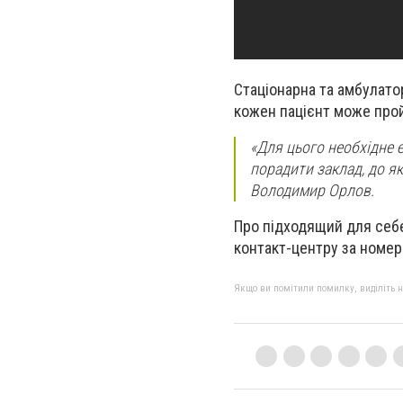
Стаціонарна та амбулатор
кожен пацієнт може прой
«Для цього необхідне 
порадити заклад, до як
Володимир Орлов.
Про підходящий для себ
контакт-центру за номер
Якщо ви помітили помилку, виділіть нео