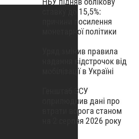
НБУ підняв облікову
ставку до 15,5%:
причини посилення
монетарної політики
Уряд змінив правила
надання відстрочок від
мобілізації в Україні
Генштаб ЗСУ
оприлюднив дані про
втрати ворога станом
на 2 серпня 2026 року