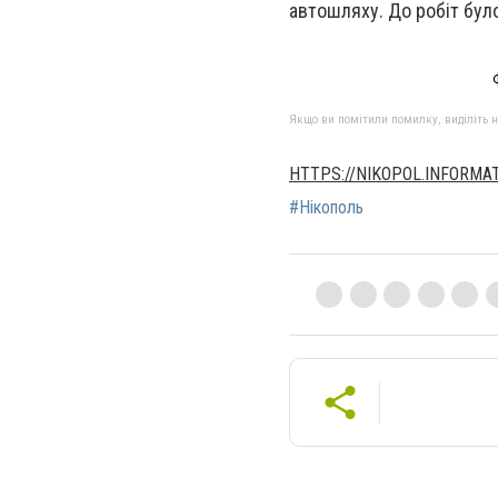
автошляху. До робіт бул
Якщо ви помітили помилку, виділіть нео
HTTPS://NIKOPOL.INFORMA
#Нікополь