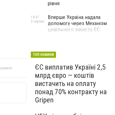
рівня
Вперше Україна надала
14:47
2 серпня
допомогу через Механізм
цивільного захисту ЄС
ТОП НОВИНИ
ЄС виплатив Україні 2,5
 оцінити
млрд євро — коштів
вистачить на оплату
понад 70% контракту на
Gripen