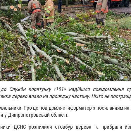
, до Служби порятунку «101» надійшло повідомлення пр
ченка дерево впало на проїжджу частину. Ніхто не постраж
увальники. Про це повідомляє Інформатор з посиланням на
 у Дніпропетровській області.
бітники ДСНС розпилили стовбур дерева та прибрали йо