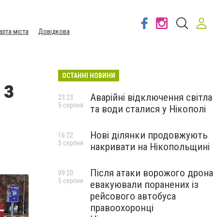
арта міста
Довідкова
ОСТАННІ НОВИНИ
 з
Аварійні відключення світла
23:23
5 серпня
та води сталися у Нікополі
Нові ділянки продовжують
16:22
5 серпня
накривати на Нікопольщині
Після атаки ворожого дрона
09:20
5 серпня
евакуювали поранених із
рейсового автобуса
правоохоронці