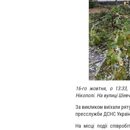
16-го жовтня, о 13:33
Нікополі. На вулиці Шев
За викликом виїхали рят
пресслужби ДСНС України
На місці події співро