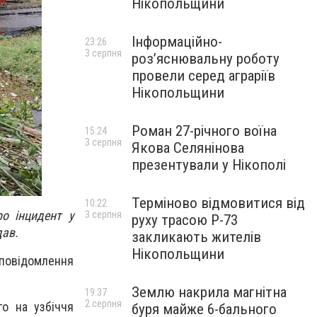
Нікопольщини
Інформаційно-
23:26
3 серпня
роз’яснювальну роботу
провели серед аграріїв
Нікопольщини
Роман 27-річного воїна
15:24
3 серпня
Якова Селянінова
презентували у Нікополі
Терміново відмовитися від
10:22
о інцидент у
3 серпня
руху трасою Р-73
дав.
закликають жителів
Нікопольщини
 повідомлення
Землю накрила магнітна
19:37
2 серпня
го на узбіччя
буря майже 6-бального