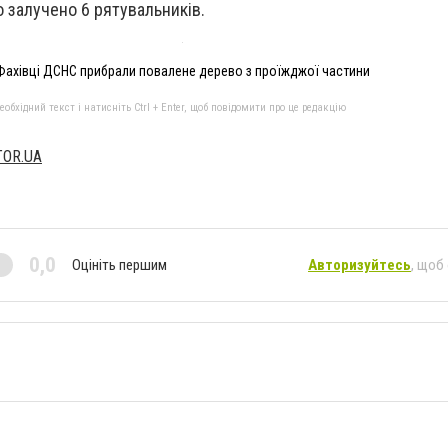
о залучено 6 рятувальників.
Фахівці ДСНС прибрали повалене дерево з проїжджої частини
бхідний текст і натисніть Ctrl + Enter, щоб повідомити про це редакцію
TOR.UA
0,0
Оцініть першим
Авторизуйтесь
, щоб