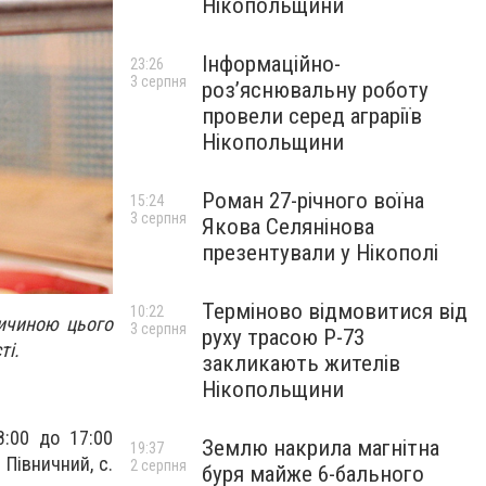
Нікопольщини
Інформаційно-
23:26
3 серпня
роз’яснювальну роботу
провели серед аграріїв
Нікопольщини
Роман 27-річного воїна
15:24
3 серпня
Якова Селянінова
презентували у Нікополі
Терміново відмовитися від
10:22
ричиною цього
3 серпня
руху трасою Р-73
ті.
закликають жителів
Нікопольщини
8:00 до 17:00
Землю накрила магнітна
19:37
 Півничний, с.
2 серпня
буря майже 6-бального