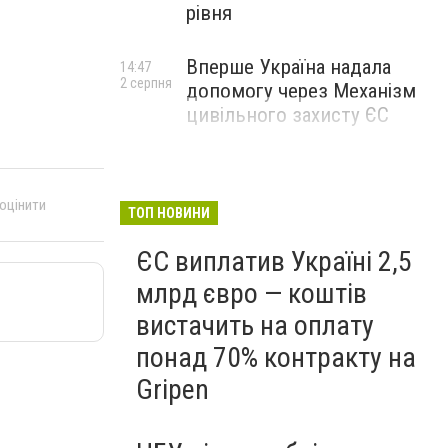
рівня
Вперше Україна надала
14:47
2 серпня
допомогу через Механізм
цивільного захисту ЄС
 оцінити
ТОП НОВИНИ
ЄС виплатив Україні 2,5
млрд євро — коштів
вистачить на оплату
понад 70% контракту на
Gripen