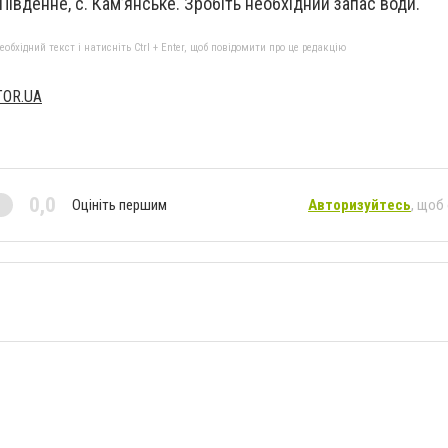
 Південне, с. Кам’янське. Зробіть необхідний запас води.
бхідний текст і натисніть Ctrl + Enter, щоб повідомити про це редакцію
TOR.UA
0,0
Оцініть першим
Авторизуйтесь
, щоб