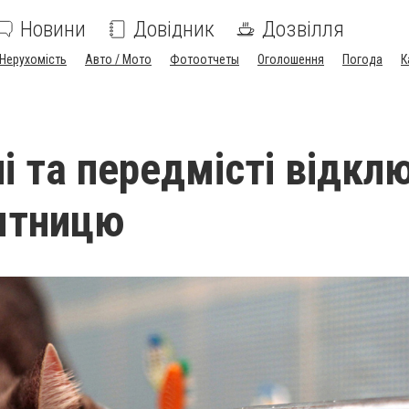
Новини
Довідник
Дозвілля
Нерухомість
Авто / Мото
Фотоотчеты
Оголошення
Погода
К
лі та передмісті відкл
’ятницю