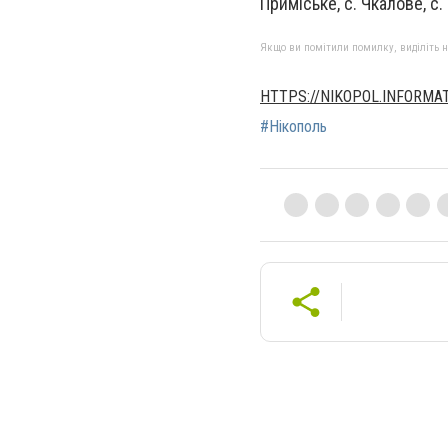
Приміське, с. Чкалове, с.
Якщо ви помітили помилку, виділіть нео
HTTPS://NIKOPOL.INFORMA
#Нікополь