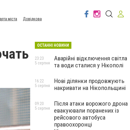
арта міста
Довідкова
ОСТАННІ НОВИНИ
ючать
Аварійні відключення світла
23:23
5 серпня
та води сталися у Нікополі
Нові ділянки продовжують
16:22
5 серпня
накривати на Нікопольщині
Після атаки ворожого дрона
09:20
5 серпня
евакуювали поранених із
рейсового автобуса
правоохоронці