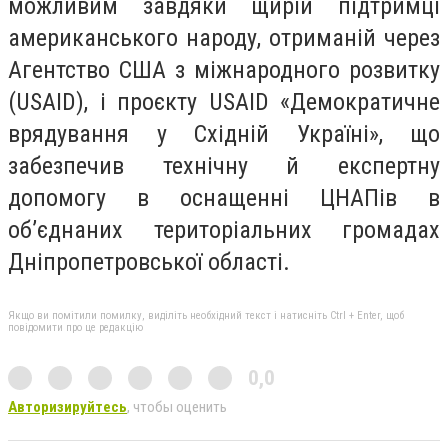
можливим завдяки щирій підтримці
американського народу, отриманій через
Агентство США з міжнародного розвитку
(USAID), і проєкту USAID «Демократичне
врядування у Східній Україні», що
забезпечив технічну й експертну
допомогу в оснащенні ЦНАПів в
обʼєднаних територіальних громадах
Дніпропетровської області.
Якщо ви помітили помилку, виділіть необхідний текст і натисніть Ctrl + Enter, щоб
повідомити про це редакцію
0,0
Авторизируйтесь
, чтобы оценить