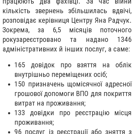
працюють два фахівці. За час війни
кількість звернень збільшилась вдвічі,
розповідає керівниця Центру Яна Радчук.
Зокрема, за 6,5 місяців поточного
року
зареєстровано та надано 1346
адміністративних й інших послуг, а саме:
165 довідок про взяття на облік
внутрішньо переміщених осіб;
150 призначень щомісячн
ої
адресн
ої
грошов
ої
допомоги ВПО для покриття
витрат на проживання;
133 довідки про реєстрацію місця
проживання;
96 послуг із реєстраці
ї або
зняття з