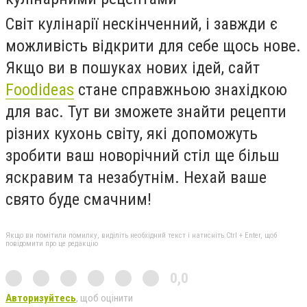
Світ кулінарії нескінченний, і завжди є
можливість відкрити для себе щось нове.
Якщо ви в пошуках нових ідей, сайт
Foodideas
стане справжньою знахідкою
для вас. Тут ви зможете знайти рецепти
різних кухонь світу, які допоможуть
зробити ваш новорічний стіл ще більш
яскравим та незабутнім. Нехай ваше
свято буде смачним!
Якщо ви помітили помилку, виділіть необхідний текст і натисніть Ctrl + Enter, щоб
повідомити про це редакцію
0,0
Авторизуйтесь
, щоб оцінити