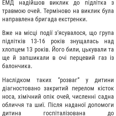
ЕМД надійшов виклик до підлітка з
травмою очей. Терміново на виклик була
направлена бригада екстренки.
Вже на місці події з’ясувалося, що група
підлітків 13-16 років знущалась над
хлопцем 13 років. Його били, цькували та
ще й запшикали в очі перцевий газ із
балончика.
Наслідком таких “розваг” у дитини
діагностовано закритий перелом кісток
носа, хімічний опік очей, численні садна
обличчя та шиї. Після наданої допомоги
дитина госпіталізована до