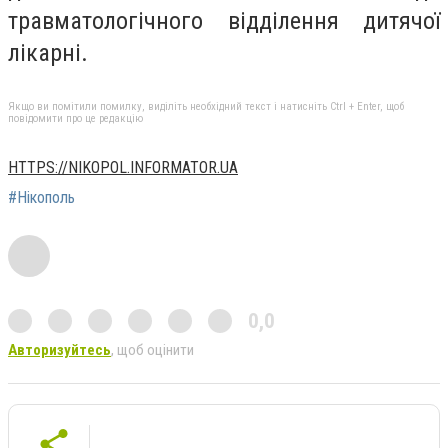
травматологічного відділення дитячої
лікарні.
Якщо ви помітили помилку, виділіть необхідний текст і натисніть Ctrl + Enter, щоб
повідомити про це редакцію
HTTPS://NIKOPOL.INFORMATOR.UA
#Нікополь
0,0
Авторизуйтесь
, щоб оцінити