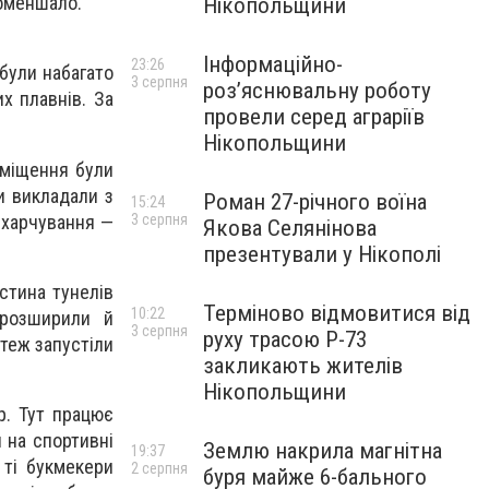
поменшало.
Нікопольщини
Інформаційно-
23:26
були набагато
3 серпня
роз’яснювальну роботу
х плавнів. За
провели серед аграріїв
Нікопольщини
иміщення були
и викладали з
Роман 27-річного воїна
15:24
и харчування —
3 серпня
Якова Селянінова
презентували у Нікополі
стина тунелів
Терміново відмовитися від
10:22
 розширили й
3 серпня
руху трасою Р-73
теж запустіли
закликають жителів
Нікопольщини
р. Тут працює
 на спортивні
Землю накрила магнітна
19:37
 ті букмекери
2 серпня
буря майже 6-бального