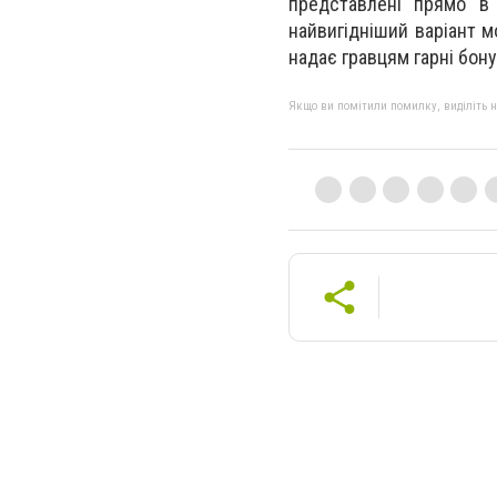
представлені прямо в 
найвигідніший варіант 
надає гравцям гарні бон
Якщо ви помітили помилку, виділіть нео