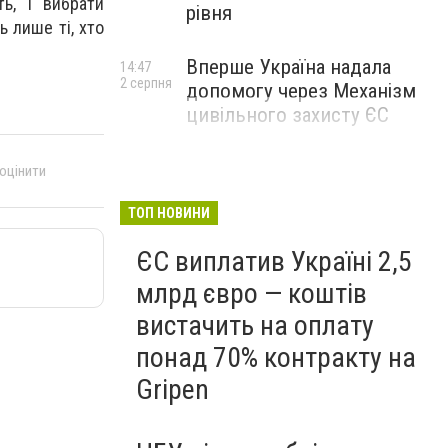
ть, і вибрати
рівня
ь лише ті, хто
Вперше Україна надала
14:47
2 серпня
допомогу через Механізм
цивільного захисту ЄС
 оцінити
ТОП НОВИНИ
ЄС виплатив Україні 2,5
млрд євро — коштів
вистачить на оплату
понад 70% контракту на
Gripen