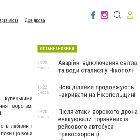
арта міста
Довідкова
ОСТАННІ НОВИНИ
Аварійні відключення світла
23:23
Вчора
та води сталися у Нікополі
Нові ділянки продовжують
16:22
Вчора
накривати на Нікопольщині
 купецькими
ння ворогам.
Після атаки ворожого дрона
09:20
і.
Вчора
евакуювали поранених із
о в лабіринті
рейсового автобуса
е поки що вони
правоохоронці