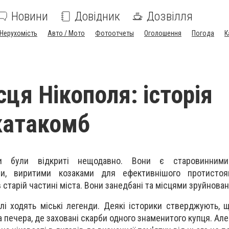
Новини
Довідник
Дозвілля
Нерухомість
Авто / Мото
Фотоотчеты
Оголошення
Погода
К
сця Нікополя: історія
катакомб
мби були відкриті нещодавно. Вони є старовинними
и, виритими козаками для ефективнішого протистоя
старій частині міста. Вони занедбані та місцями зруйнован
лі ходять міські легенди. Деякі історики стверджують, щ
а печера, де заховані скарби одного знаменитого купця. Ал