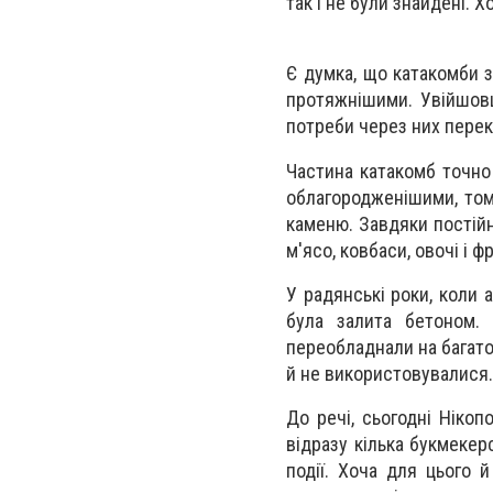
так і не були знайдені. 
Є думка, що катакомби з
протяжнішими. Увійшовш
потреби через них перек
Частина катакомб точно
облагородженішими, тому
каменю. Завдяки постійн
м'ясо, ковбаси, овочі і 
У радянські роки, коли 
була залита бетоном.
переобладнали на багато
й не використовувалися.
До речі, сьогодні Нікоп
відразу кілька букмекер
події. Хоча для цього й