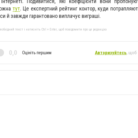
інтернеті. Подивитися, які коефіцієнти вони пропоную
можна
тут
. Це експертний рейтинг контор, куди потрапляют
уси й завжди гарантовано виплачує виграші.
бхідний текст і натисніть Ctrl + Enter, щоб повідомити про це редакцію
0,0
Оцініть першим
Авторизуйтесь
, щоб