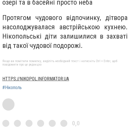
озері та в басейні просто неба
Протягом чудового відпочинку, дітвора
насолоджувалася австрійською кухнею.
Нікопольські діти залишилися в захваті
від такої чудової подорожі.
Якщо ви помітили помилку, виділіть необхідний текст і натисніть Ctrl + Enter, щоб
повідомити про це редакцію
HTTPS://NIKOPOL.INFORMATOR.UA
#Нікополь
0,0