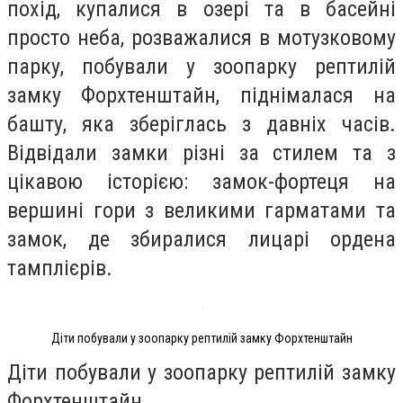
похід, купалися в озері та в басейні
просто неба, розважалися в мотузковому
парку, побували у зоопарку рептилій
замку Форхтенштайн, піднімалася на
башту, яка зберіглась з давніх часів.
Відвідали замки різні за стилем та з
цікавою історією: замок-фортеця на
вершині гори з великими гарматами та
замок, де збиралися лицарі ордена
тамплієрів.
Діти побували у зоопарку рептилій замку Форхтенштайн
Діти побували у зоопарку рептилій замку
Форхтенштайн