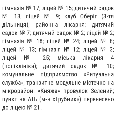
гімназія № 17; ліцей № 15; дитячий садок
№ 13; ліцей № 9; клуб Оберіг (3-тя
дільниця); районна лікарня; дитячий
садок № 7; дитячий садок № 2; ліцей № 2;
гімназія № 18; ліцей № 24; ліцей № 8;
ліцей № 13; гімназія № 12; ліцей № 3;
ліцей № 25; міська лікарня 4
(поліклініка); дитячий садок № 10;
комунальне підприємство «Ритуальна
служба»; транзитне модульне містечко на
мікрорайоні «Княжа» провулок Зелений;
пункт на АТБ (м-н «Трубник») перенесено
до ліцею № 21.