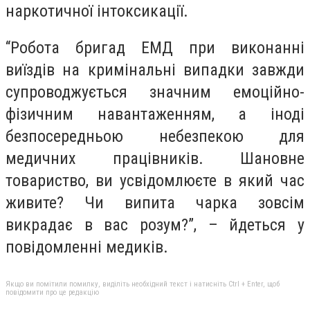
наркотичної інтоксикації.
“Робота бригад ЕМД при виконанні
виїздів на кримінальні випадки завжди
супроводжується значним емоційно-
фізичним навантаженням, а іноді
безпосередньою небезпекою для
медичних працівників. Шановне
товариство, ви усвідомлюєте в який час
живите? Чи випита чарка зовсім
викрадає в вас розум?”, – йдеться у
повідомленні медиків.
Якщо ви помітили помилку, виділіть необхідний текст і натисніть Ctrl + Enter, щоб
повідомити про це редакцію