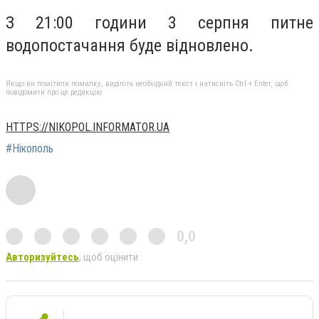
З 21:00 години 3 серпня питне
водопостачання буде відновлено.
Якщо ви помітили помилку, виділіть необхідний текст і натисніть Ctrl + Enter, щоб
повідомити про це редакцію
HTTPS://NIKOPOL.INFORMATOR.UA
#Нікополь
0,0
Авторизуйтесь
, щоб оцінити