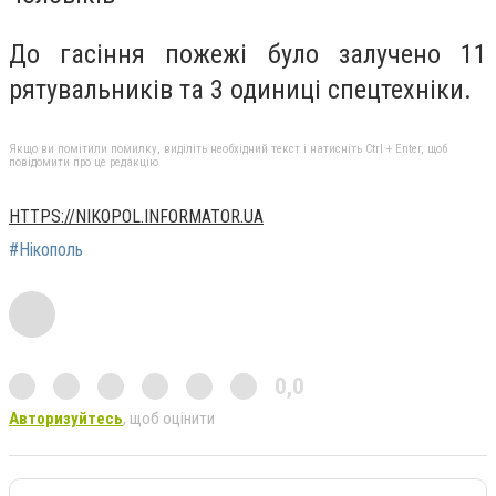
До гасіння пожежі було залучено 11
рятувальників та 3 одиниці спецтехніки.
Якщо ви помітили помилку, виділіть необхідний текст і натисніть Ctrl + Enter, щоб
повідомити про це редакцію
HTTPS://NIKOPOL.INFORMATOR.UA
#Нікополь
0,0
Авторизуйтесь
, щоб оцінити