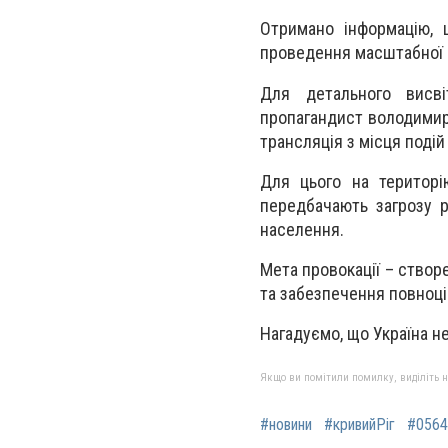
Отримано інформацію, 
проведення масштабної пр
Для детального висві
пропагандист володимир 
трансляція з місця подій
Для цього на територію
передбачають загрозу р
населення.
Мета провокації – створ
та забезпечення повноцін
Нагадуємо, що Україна не
Якщо ви помітили помилку, виділіть нео
#новини
#кривийРіг
#0564