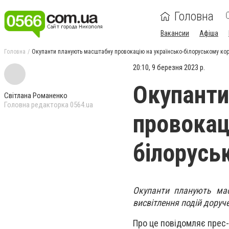
Головна
Вакансии
Афіша
Головна
Окупанти планують масштабну провокацію на українсько-білоруському кор
20:10, 9 березня 2023 р.
Окупанти
Світлана Романенко
Головна редакторка 0564.ua
провокац
білорусь
Окупанти планують мас
висвітлення подій доруч
Про це повідомляє прес