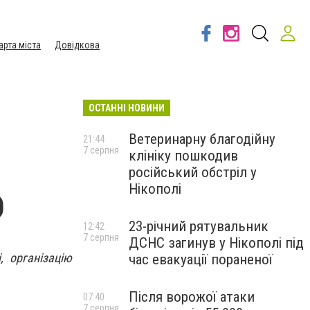
арта міста
Довідкова
ОСТАННІ НОВИНИ
Ветеринарну благодійну
21:44
7 серпня
клініку пошкодив
російський обстріл у
Нікополі
О
23-річний рятувальник
12:42
7 серпня
ДСНС загинув у Нікополі під
, організацію
час евакуації пораненої
Після ворожої атаки
07:40
7 серпня