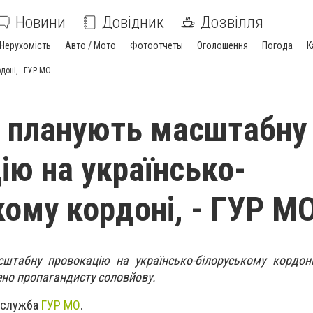
Новини
Довідник
Дозвілля
Нерухомість
Авто / Мото
Фотоотчеты
Оголошення
Погода
К
доні, - ГУР МО
 планують масштабну
ію на українсько-
кому кордоні, - ГУР М
штабну провокацію на українсько-білоруському кордоні
ено пропагандисту соловйову.
-служба
ГУР МО
.