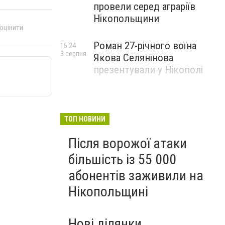
провели серед аграріїв
Нікопольщини
 оцінити
Роман 27-річного воїна
15:24
3 серпня
Якова Селянінова
презентували у Нікополі
ТОП НОВИНИ
Після ворожої атаки
більшість із 55 000
абонентів заживили на
Нікопольщині
Нові ділянки