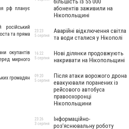
більшість із 55 000
абонентів заживили на
ня рф планує
Нікопольщині
й російський
Аварійні відключення світла
23:23
оста та пряма
5 серпня
та води сталися у Нікополі
ани окупантів
Нові ділянки продовжують
16:22
5 серпня
серед мирного
накривати на Нікопольщині
Після атаки ворожого дрона
09:20
ських громадян
5 серпня
евакуювали поранених із
рейсового автобуса
правоохоронці
Нікопольщини
Інформаційно-
23:26
3 серпня
роз’яснювальну роботу