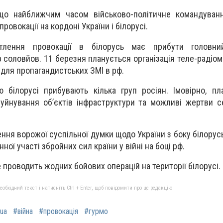
що найближчим часом військово-політичне командуван
овокації на кордоні України і білорусі.
тлення провокації в білорусь має прибути головни
соловйов. 11 березня планується організація теле-радіом
 для пропагандистських ЗМІ в рф.
 білорусі прибувають кілька груп росіян. Імовірно, пл
уйнування об’єктів інфраструктури та можливі жертви 
ення ворожої суспільної думки щодо України з боку білору
ної участі збройних сил країни у війні на боці рф.
 проводить жодних бойових операцій на території білорусі.
бхідний текст і натисніть Ctrl + Enter, щоб повідомити про це редакцію
ua
#війна
#провокація
#гурмо