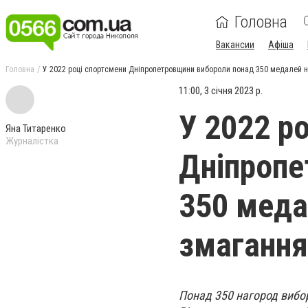
Головна
Вакансии
Афіша
Головна
У 2022 році спортсмени Дніпропетровщини вибороли понад 350 медалей 
11:00, 3 січня 2023 р.
У 2022 р
Яна Титаренко
Журналістка
Дніпропе
350 меда
змагання
Понад 350 нагород вибор