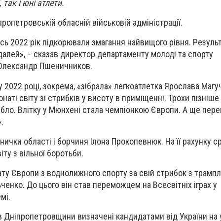
 так і юні атлети.
ропетровській обласній військовій адміністрації.
сь 2022 рік підкорювали змагання найвищого рівня. Результ
едалей», – сказав директор департаменту молоді та спорту
 Олександр Пшеничников.
 2022 році, зокрема, «зібрала» легкоатлетка Ярослава Магуч
наті світу зі стрибків у висоту в приміщенні. Трохи пізніше
ібло. Влітку у Мюнхені стала чемпіонкою Європи. А ще пере
.
ички області і борчиня Ілона Прокопевнюк. На її рахунку ср
іту з вільної боротьби.
ту Європи з воднолижного спорту за свій стрибок з трампл
ченко. До цього він став переможцем на Всесвітніх іграх у
мі.
ів Дніпропетровщини визначені кандидатами від України на 