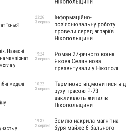
Нікопольщини
Інформаційно-
23:26
3 серпня
роз’яснювальну роботу
ат їхньої
провели серед аграріїв
Нікопольщини
іх. Навесні
Роман 27-річного воїна
15:24
 на чемпіонаті
3 серпня
Якова Селянінова
могла у
презентували у Нікополі
Терміново відмовитися від
ібні медалі
10:22
3 серпня
руху трасою Р-73
закликають жителів
іну
Нікопольщини
Землю накрила магнітна
19:37
2 серпня
буря майже 6-бального
участь у