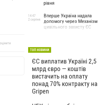
рівня
Вперше Україна надала
14:47
2 серпня
допомогу через Механізм
цивільного захисту ЄС
 оцінити
ТОП НОВИНИ
ЄС виплатив Україні 2,5
млрд євро — коштів
вистачить на оплату
понад 70% контракту на
Gripen