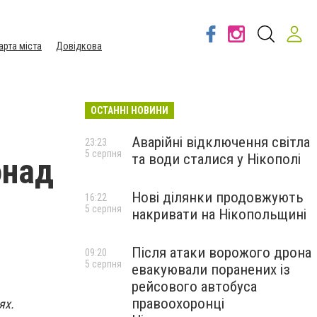
арта міста
Довідкова
ОСТАННІ НОВИНИ
Аварійні відключення світла
23:23
5 серпня
та води сталися у Нікополі
онад
Нові ділянки продовжують
16:22
5 серпня
накривати на Нікопольщині
Після атаки ворожого дрона
09:20
5 серпня
евакуювали поранених із
рейсового автобуса
правоохоронці
ях.