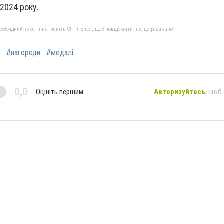
 2024 року.
бхідний текст і натисніть Ctrl + Enter, щоб повідомити про це редакцію
т
#нагороди
#медалі
0,0
Оцініть першим
Авторизуйтесь
, щоб