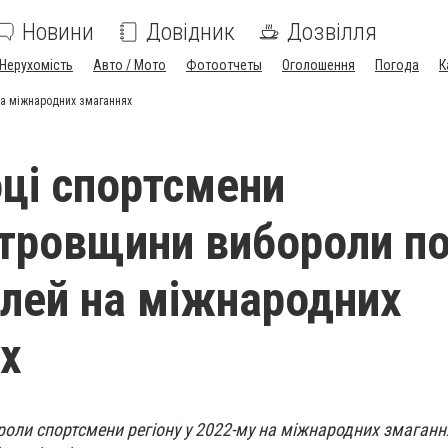
Новини
Довідник
Дозвілля
Нерухомість
Авто / Мото
Фотоотчеты
Оголошення
Погода
К
на міжнародних змаганнях
оці спортсмени
тровщини вибороли п
лей на міжнародних
х
оли спортсмени регіону у 2022-му на міжнародних змаганн