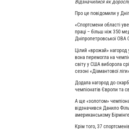
Відзначилися як дорослі,
Про це повідомили у Дніп
«Спортсмени області уве
праці – більш ніж 350 м
Дніпропетровської ОВА
Цілий «врожай» нагород у
вона перемогла на чемпіо
світу у США виборола ср
сезоні «Діамантової ліги»
Додала нагород до скарбн
чемпіонатів Європи та св
А ще «золотом» чемпіона
відзначився Данило Філь
американському Бірмінге
Крім того, 37 спортсмен