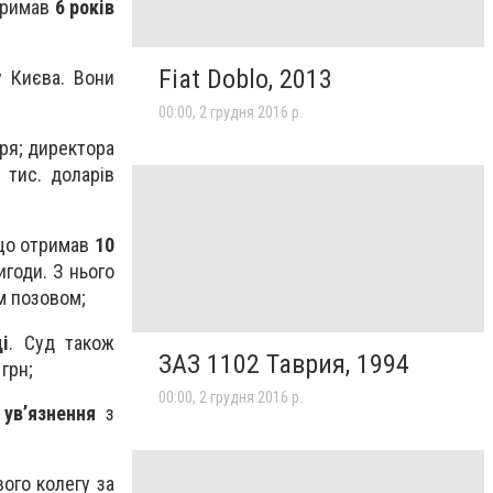
тримав
6 років
Fiat Doblo, 2013
у Києва. Вони
00:00, 2 грудня 2016 р.
аря; директора
 тис. доларів
о отримав
10
годи. З нього
им позовом;
ці
. Суд також
ЗАЗ 1102 Таврия, 1994
грн;
00:00, 2 грудня 2016 р.
 ув’язнення
з
вого колегу за