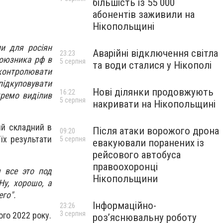
більшість із 55 000
абонентів заживили на
Нікопольщині
ли для росіян
Аварійні відключення світла
23:23
союзника рф в
5 серпня
та води сталися у Нікополі
 контролювати
підкуповувати
Нові ділянки продовжують
16:22
кремо виділив
5 серпня
накривати на Нікопольщині
ий складний в
Після атаки ворожого дрона
09:20
 їх результати
5 серпня
евакуювали поранених із
рейсового автобуса
правоохоронці
 все это под
Нікопольщини
у, хорошо, а
го".
Інформаційно-
23:26
3 серпня
ого 2022 року.
роз’яснювальну роботу