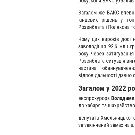
року, коли ВАКС ухвалив
Загалом же ВАКС впевне
кінцевих рішень у топ
Розенблата і Полякова т
Чому цих вироків досі 
заволодіння 92,6 млн г
року через затягування
Розенблата ситуація виг
частина обвинувачен
відповідальності давно 
Загалом у 2022 ро
експрокурора
Володими
до хабаря та шахрайство
депутата Хмельницької
за закінчений замах на 