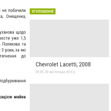
і не побачили
ОГОЛОШЕННЯ
а, Онищенка,
руханова щодо
вести уже 1,5
в Полякова та
3 роки, за які
тягнення до
Chevrolet Lacetti, 2008
00:00, 30 листопада 2016 р.
 підбурювання
скацією майна