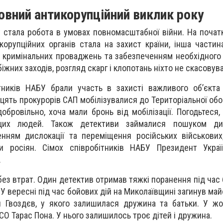
овний антикорупційний виклик року
 стала робота в умовах повномасштабної війни. На почат
корупційних органів стала на захист країни, інша частин
 кримінальних проваджень та забезпеченням необхідного 
жних заходів, розгляд скарг і клопотань ніхто не скасовува
ітників НАБУ брали участь в захисті важливого об’єкт
дцять прокурорів САП мобілізувалися до Територіальної об
бровільно, хоча мали бронь від мобілізації. Погодьтеся,
цих людей. Також детективи займалися пошуком ди
енням дислокації та переміщення російських військових,
и росіян. Сімох співробітників НАБУ Президент Украї
.
без втрат. Один детектив отримав тяжкі поранення під час 
 У вересні під час бойових дій на Миколаївщині загинув ма
 Гвоздєв, у якого залишилася дружина та батьки. У жо
СО Тарас Пона. У нього залишилось троє дітей і дружина.