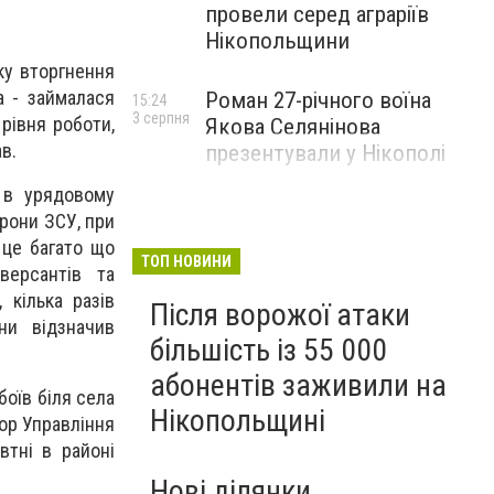
провели серед аграріїв
Нікопольщини
ку вторгнення
а - займалася
Роман 27-річного воїна
15:24
3 серпня
рівня роботи,
Якова Селянінова
в.
презентували у Нікополі
а в урядовому
орони ЗСУ, при
 це багато що
ТОП НОВИНИ
версантів та
 кілька разів
Після ворожої атаки
ни відзначив
більшість із 55 000
абонентів заживили на
боїв біля села
Нікопольщині
йор Управління
втні в районі
Нові ділянки