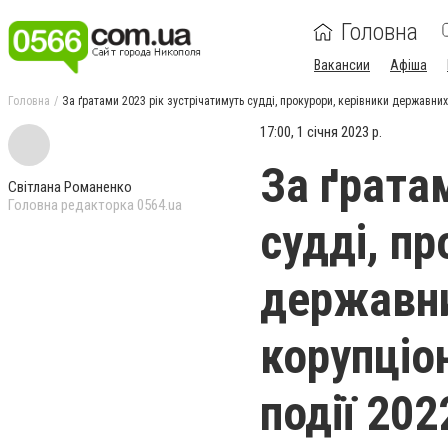
Головна
Вакансии
Афіша
Головна
За ґратами 2023 рік зустрічатимуть судді, прокурори, керівники державних
17:00, 1 січня 2023 р.
За ґрата
Світлана Романенко
Головна редакторка 0564.ua
судді, пр
державни
корупціон
події 20