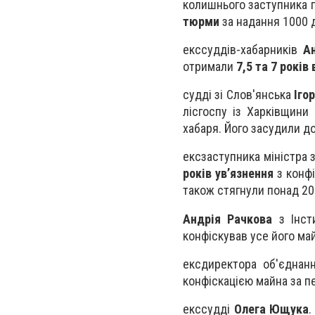
колишнього заступника 
тюрми
за надання 1000 д
екссуддів-хабарників
А
отримали
7,5 та 7 років
судді зі Слов'янська
Іго
лісгоспу із Харківщини
хабаря. Його засудили д
ексзаступника міністра 
років ув’язнення
з конфі
також стягнули понад 200
Андрія Рачкова
з Інст
конфіскував усе його май
ексдиректора об'єднан
конфіскацією майна за пе
екссудді
Олега Ющука
.