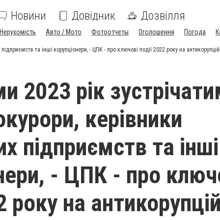
Новини
Довідник
Дозвілля
Нерухомість
Авто / Мото
Фотоотчеты
Оголошення
Погода
К
 підприємств та інші корупціонери, - ЦПК - про ключові події 2022 року на антикорупці
ми 2023 рік зустрічат
окурори, керівники
х підприємств та інші
ери, - ЦПК - про ключ
22 року на антикорупці