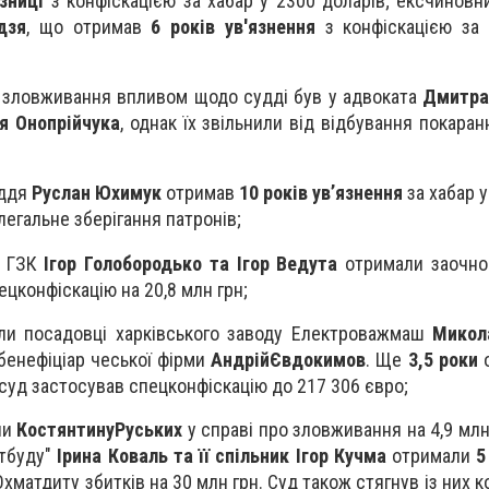
язниці
з конфіскацією за хабар у 2300 доларів; ексчиновн
дзя
, що отримав
6 років ув'язнення
з конфіскацією за
 зловживання впливом щодо судді був у адвоката
Дмитра
я Онопрійчука
, однак їх звільнили від відбування покара
уддя
Руслан Юхимук
отримав
10 років ув’язнення
за хабар у
легальне зберігання патронів;
д ГЗК
Ігор Голобородько та Ігор Ведута
отримали заочн
ецконфіскацію на 20,8 млн грн;
ли посадовці харківського заводу Електроважмаш
Микола
 бенефіціар чеської фірми
Андрій
Євдокимов
. Ще
3,5 роки
о
 суд застосував спецконфіскацію до 217 306 євро;
ли
Костянтину
Руських
у справі про зловживання на 4,9 млн
ктбуду"
Ірина Коваль та її спільник Ігор Кучма
отримали
5
Охматдиту збитків на 30 млн грн. Суд також стягнув із них 