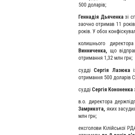
500 доларів;
Геннаді
я Дьяченка
зі с
заочно отримав 11 років
років. У обох конфіскува
колишнього директора
Винниченка,
що відправ
отримання 1,32 млн грн;
судді
Сергія Лазюка
і
отримання 500 доларів СШ
судді
Сергія Кононенка
в.о. директора держпі
Замрикота,
яких засуди
млн грн;
ексголови Кілійської Р