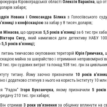
прокурора Кіровоградської області
Олексія Варакіна
, що о
оларів хабаря;
ндрія Новака і Олександра Білика
з Голосіївського суд
 в’язниці з конфіскацією
за хабар у 8 тисяч доларів;
ря Мінаєва
, що одержав
5,5 років в’язниці
за 6 тис грн хаб
Віктора Сису
,
який намагався дати детективу НАБУ 100
о
5,5 років в’язниці;
з питань тимчасово окупованих територій
Юрія Гримчака,
щ
скацією майна за шахрайство і отримання неправомірної ви
 тис. грн судових витрат та понад 938 тис. грн за цивільн
итуту титану. Йому заочно призначили
10 років в’язни
но і додатково стягнув з нього на користь Інституту 10 млн 
ня "Радон"
Ігоря Буксанчука
, якому призначили
5 років
редачу 210 тис. грн хабаря;
 Він отримав
3 роки ув’язнення
за обіцянку вплинути на с