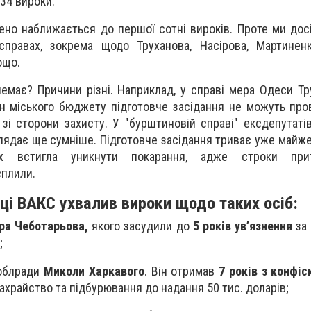
 34 вироки.
но наближається до першої сотні вироків. Проте ми дос
справах, зокрема щодо Труханова, Насірова, Мартиненк
ощо.
немає? Причини різні. Наприклад, у справі мера Одеси Т
рн міського бюджету підготовче засідання не можуть про
 зі сторони захисту. У "бурштиновій справі" ексдепутаті
лядає ще сумніше. Підготовче засідання триває уже майже 
их встигла уникнути покарання, адже строки при
сплили.
ці ВАКС ухвалив вироки щодо таких осіб:
ра Чеботарьова
,
якого засудили до
5 років ув’язнення
за
;
 облради
Миколи Харкавого
. Він отримав
7 років з конфі
шахрайство та підбурювання до надання 50 тис. доларів;