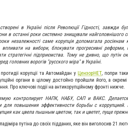
 створені в Україні після Революції Гідності, завжди бу
вони в останні роки системно знищували найголовнішого 
і роки незалежності саме корупція допомагала росіянам
, впливати на вибори, блокувати прогресивні реформи, 
ти стратегічні підприємства. Тому не дивно, що путін о
ред головних ворогів "русского міра" в Україні.
протидії корупції та Автомайдан у
ЦензорНЕТ
, попри так
рупційні органи в цілому достойно пройшли його, а окремі
ння. Про ключові події на антикорупційному фронті нижче.
ямую контролирует НАПК, НАБУ, САП и ВАКС. Делается
 для повышения эффективности борьбы с коррупцией. Н
упция как цвела пышным цветом, так и цветет, пуще прежне
ладіміра путіна до своїх підданих, яке він виголосив 21 лют