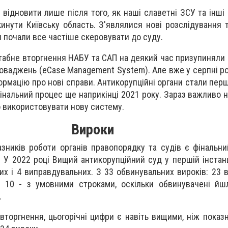
відновити лише після того, як наші славетні ЗСУ та інші
инути Київську область. З'являлися нові розслідування т
 почали все частіше скеровувати до суду.
абне вторгнення НАБУ та САП на деякий час призупиняли
оваджень (eCаse Management System). Але вже у серпні р
ормацію про нові справи. Антикорупційні органи стали перш
інальний процес ще наприкінці 2021 року. Зараз важливо н
 використовувати нову систему.
Вироки
зників роботи органів правопорядку та судів є фінальни
. У 2022 році Вищий антикорупційний суд у першій інстанц
их і 4 виправдувальних. З 33 обвинувальних вироків: 23 в
і 10 - з умовними строками, оскільки обвинувачені йш
.
торгнення, цьогорічні цифри є навіть вищими, ніж показ