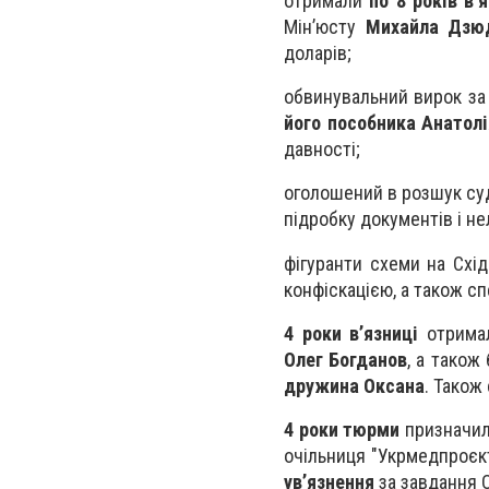
отримали
по 8 років в'
Мін’юсту
Михайла Дзю
доларів;
обвинувальний вирок за
його пособника Анатолі
давності;
оголошений в розшук с
підробку документів і не
фігуранти схеми на Схі
конфіскацією, а також сп
4 роки в’язниці
отрима
Олег Богданов
, а також
дружина Оксана
. Також
4 роки тюрми
призначи
очільниця "Укрмедпроє
ув’язнення
за завдання 