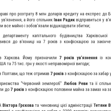
праві про розтрату 8 млн доларів кредиту на експрес до Б
 ув’язнення, а його спільник
Іван Радик
відправиться у в’
ли все майно і зобов'язали відшкодувати збитки;
 департаменту капітального будівництва Харківськ
ився до в’язниці на 7 років з конфіскацією за закінч
з Харкова. Йому призначили
7 років ув’язнення
із кон
А та 75 тис. грн у якості неправомірної вигоди;
з Полтави, що теж отримав
7 років
з конфіскацією за хабар у
дприємства "Червоний землероб"
Любов Реви
та її спіль
ли до
7 років
з конфіскацією половини майна за замах на з
ДА
Віктора Грєкова
та чиновниці цієї адміністрації
Тетяни В