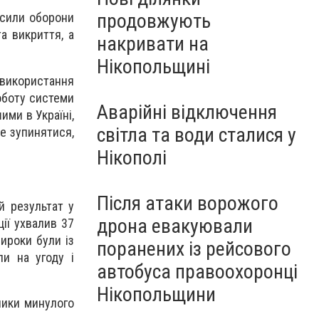
продовжують
 сили оборони
а викриття, а
накривати на
Нікопольщині
 використання
оботу системи
Аварійні відключення
ими в Україні,
світла та води сталися у
е зупинятися,
Нікополі
Після атаки ворожого
й результат у
дрона евакуювали
ії ухвалив 37
ироки були із
поранених із рейсового
ли на угоду і
автобуса правоохоронці
Нікопольщини
ники минулого