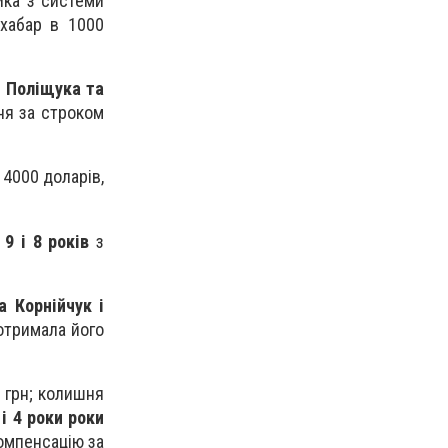
ика з системи
 хабар в 1000
 Поліщука
та
ння за строком
 4000 доларів,
о
9 і 8 років
з
 Корнійчук і
тримала його
 грн; колишня
 і 4 роки роки
компенсацію за