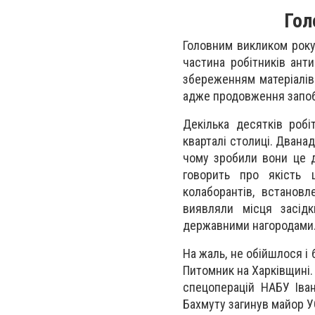
Гол
Головним викликом року
частина робітників анти
збереженням матеріалів
адже продовження запобі
Декілька десятків роб
кварталі столиці. Двана
чому зробили вони це до
говорить про якість 
колаборантів, встановл
виявляли місця засідк
державними нагородами
На жаль, не обійшлося і 
Питомник на Харківщині.
спецоперацій НАБУ Іван
Бахмуту загинув майор У