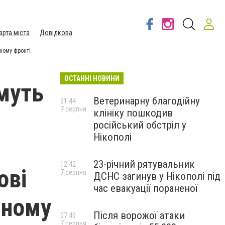
арта міста
Довідкова
йному фронті
ОСТАННІ НОВИНИ
имуть
Ветеринарну благодійну
21:44
7 серпня
клініку пошкодив
російський обстріл у
Нікополі
23-річний рятувальник
12:42
ові
7 серпня
ДСНС загинув у Нікополі під
час евакуації пораненої
йному
Після ворожої атаки
07:40
7 серпня