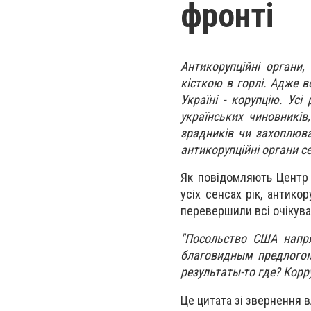
фронті
Антикорупційні органи,
кісткою в горлі. Адже 
Україні - корупцію. Ус
українських чиновників
зрадників чи захоплюва
антикорупційні органи се
Як повідомляють Центр 
усіх сенсах рік, антико
перевершили всі очікува
"Посольство США напр
благовидным предлогом
результаты-то где? Корр
Це цитата зі звернення в