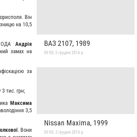
орисполя. Він
язницю на 10,5
ВАЗ 2107, 1989
ої ОДА
Андрія
ений замах на
00:00, 5 грудня 2016 р.
фіскацією за
 3 тис. грн;
ника
Максима
аволодіння 3,5
Nissan Maxima, 1999
олкової
. Вони
00:00, 2 грудня 2016 р.