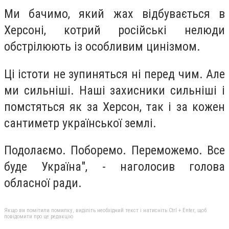
Ми бачимо, який жах відбувається в
Херсоні, котрий російські нелюди
обстрілюють із особливим цинізмом.
Ці істоти не зупиняться ні перед чим. Але
ми сильніші. Наші захисники сильніші і
помстяться як за Херсон, так і за кожен
сантиметр української землі.
Подолаємо. Поборемо. Переможемо. Все
буде Україна", - наголосив голова
обласної ради.
Якщо ви помітили помилку, виділіть необхідний текст і натисніть Ctrl + Enter, щоб
повідомити про це редакцію