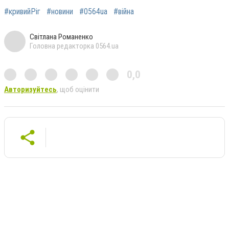
#кривийРіг
#новини
#0564ua
#війна
Світлана Романенко
Головна редакторка 0564.ua
0,0
Авторизуйтесь
, щоб оцінити