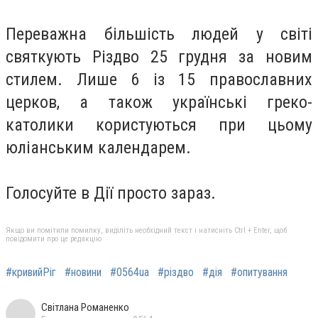
Переважна більшість людей у світі
святкують Різдво 25 грудня за новим
стилем. Лише 6 із 15 православних
церков, а також українські греко-
католики користуються при цьому
юліанським календарем.
Голосуйте в Дії просто зараз.
Якщо ви помітили помилку, виділіть необхідний текст і натисніть Ctrl + Enter, щоб
повідомити про це редакцію
#кривийРіг
#новини
#0564ua
#різдво
#дія
#опитування
Світлана Романенко